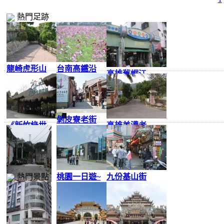
熱門足跡
龍崎虎形山
台南高鐵沿
高雄舊崛江
生態
線單
商店
剝皮寮老街
《新竹綠世
高雄美濃老
界》
古的
熱門景點
桃園一日遊~
九份基山街
巡禮
九份豎崎路
直行