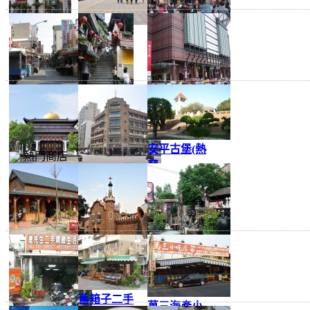
FOCUS-台
神威天台山
北港武德宮
(一
(五
安平老街(又
九份(九份老
新光三越 台
名
街
南
安平古堡(熱
熱門商店
蘭
玄空法寺
林百貨
乳牛的家(營
摩爾花園餐
北歐工坊(荷
長
廳(
蘭
舊箱子二手
萬三海產小