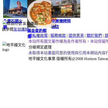
傢俱
吃部
唐先生生活
跳蚤
永康石頭火
中將燒烤岡
友站連結
鍋
山店
請參閱
友站連結
.
滿金星釣蝦
隱私權政策
|
服務條款
|
提供意見
|
關於我們
|
場
本站所有圖文著作權為各作者所有，本站保留
分級規定處理
未取得本站書面同意的使用與引用本網站內容
地平線文化事業
版權所有@2008 Horizon Taiwan Al