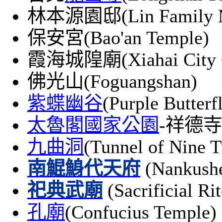
林本源園邸(Lin Family Ma
保安宮(Bao'an Temple)
霞海城隍廟(Xiahai City G
佛光山(Foguangshan)
紫蝶幽谷
(Purple Butterf
太魯閣國家公園
-祥德寺(X
九曲洞
(Tunnel of Nine T
南鯤鯓代天府
(Nankushe
祀典武廟
(Sacrificial Ri
孔廟
(Confucius Temple)