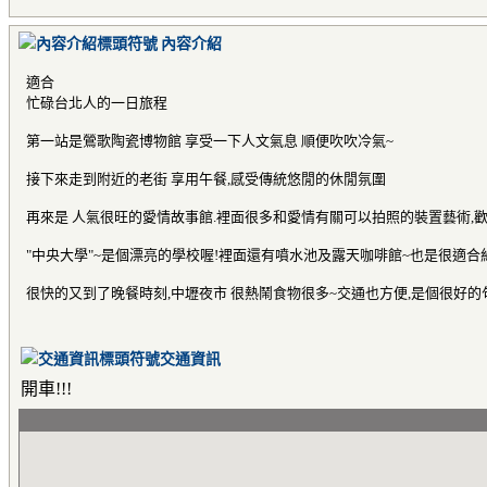
內容介紹
適合
忙碌台北人的一日旅程
第一站是鶯歌陶瓷博物館 享受一下人文氣息 順便吹吹冷氣~
接下來走到附近的老街 享用午餐,感受傳統悠閒的休閒氛圍
再來是 人氣很旺的愛情故事館.裡面很多和愛情有關可以拍照的裝置藝術,
"中央大學"~是個漂亮的學校喔!裡面還有噴水池及露天咖啡館~也是很適合
很快的又到了晚餐時刻,中壢夜市 很熱鬧食物很多~交通也方便,是個很好的
交通資訊
開車!!!