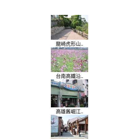
龍崎虎形山..
台南高鐵沿..
高雄舊崛江..