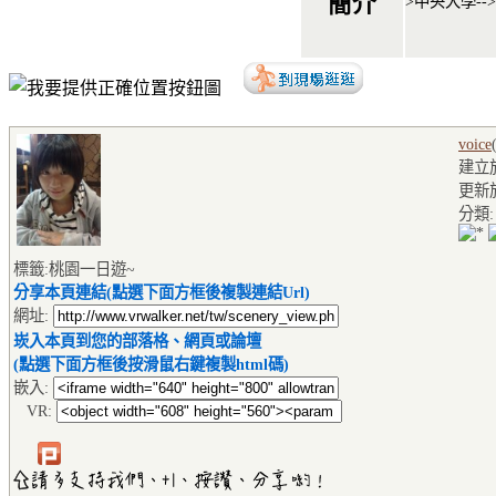
簡介
>中央大學--
voice
建立於2
更新於2
分類
標籤:桃園一日遊~
分享本頁連結(點選下面方框後複製連結Url)
網址:
崁入本頁到您的部落格、網頁或論壇
(點選下面方框後按滑鼠右鍵複製html碼)
嵌入:
VR: