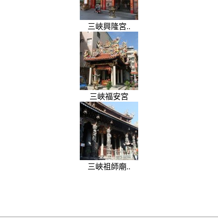
三峽興隆宮..
三峽福安宮
三峽祖師廟..