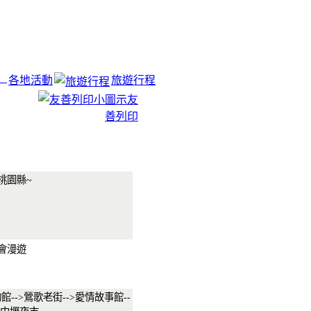
各地活動
旅遊行程
友
善列印
桃園縣~
都會漫遊
-->鶯歌老街-->愛情故事館--