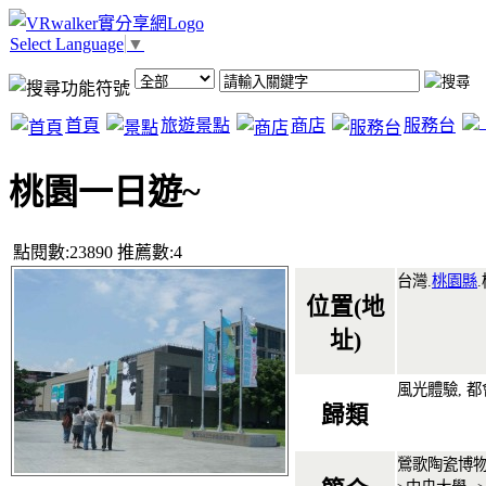
Select Language
▼
首頁
旅遊景點
商店
服務台
桃園一日遊~
點閱數:23890 推薦數:4
台灣.
桃園縣
.
位置(地
址)
風光體驗, 
歸類
鶯歌陶瓷博物館