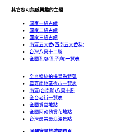
其它您可能感興趣的主題
國家一級古績
國家二級古績
國家三級古績
南瀛五大香(西南五大香科)
台灣八景十二勝
全國孔廟(孔子廟)一覽表
全台婚紗拍攝景點特蒐
雲嘉南地區夜市一覽表
南瀛(台南縣)八景十勝
全台老街一覽表
全國賞螢地點
全國阿勃勒賞花地點
台灣最美最浪漫景點
回到實景旅遊網首頁