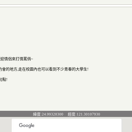
歡迎情侶來打情罵俏~
約會的地方,走在校園內也可以看到不少青春的大學生!
句點!
緯度:24.99328300 經度:121.30107930