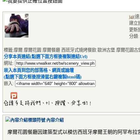
jai
(
建立於2
更新於2
分類
標籤:摩爾 摩爾花園 摩爾餐廳 西班牙式燒烤餐飲 歐洲古堡 摩爾花園古
分享本頁連結(點選下面方框後複製連結Url)
網址:
崁入本頁到您的部落格、網頁或論壇
(點選下面方框後按滑鼠右鍵複製html碼)
嵌入:
內容介紹
摩爾花園餐廳因建築型式以
模仿西班牙摩爾王朝的阿罕布拉