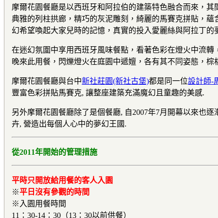
摩爾花園餐廳是以西班牙和阿拉伯的建築特色融合而來，其
典雅的列柱拱廊，精巧的灰泥雕刻，綺麗的馬賽克拼貼，蘊
幻希望喚起大家兒時的記憶，真實的投入愛麗絲與阿拉丁的
在迷幻氛圍中享用西班牙風味餐點，看著色彩在燈火中流轉
晚來此用餐，閃爍燈火在庭園中遞嬗，各有其不同姿態，棕
摩爾花園餐廳與台中
新社莊園(新社古堡)
都是同一位
設計師-
豐富色彩拼貼馬賽克, 讓整座建築充滿魔幻且童趣的美感.
另外摩爾花園餐廳除了是個餐廳, 自2007年7月開幕以來也
卉, 營造出每個人心中的夢幻王國.
從2011年開始的管理措施
平時只開放給用餐的客人入園
※
平日沒有參觀的時間
※入園用餐時間
11：30-14：30（13：30以前供餐）