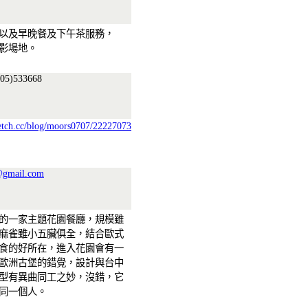
以及早晚餐及下午茶服務，
影場地。
05)533668
etch.cc/blog/moors0707/22227073
@gmail.com
的一家主題花園餐廳，規模雖
麻雀雖小五臟俱全，結合歐式
食的好所在，進入花園會有一
歐洲古堡的錯覺，設計與台中
型有異曲同工之妙，沒錯，它
同一個人。