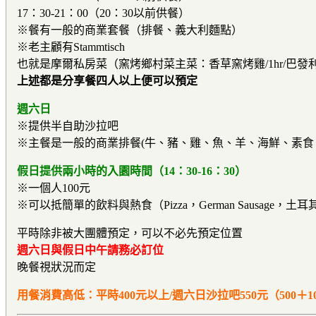
17：30-21：00（20：30以前供餐）
※餐有一般的商業套餐（排餐、義大利麵點）
※老主顧有Stammtisch
也就是摩爾私房菜（窯烤鄉村菜主菜：香草窯烤雞/1hr/巴發利亞烤豬肉
上述都是分享餐四人以上便可以預定
週六日
※提供半自助沙拉吧
※主餐是一般的商業排餐(牛、豬、雞、魚、羊、海鮮、素食
假日提供兩小時的入園時間
（14：30-16：30）
※一個人100元
※可以抵簡單的飲料與熱食（Pizza，German Sausage
平時除非被大團體預定，可以不必先預定位置
週六日與假日中午請務必訂位
晚餐視狀況而定
用餐消費高低：平時400元以上/週六日沙拉吧550元（5
00＋