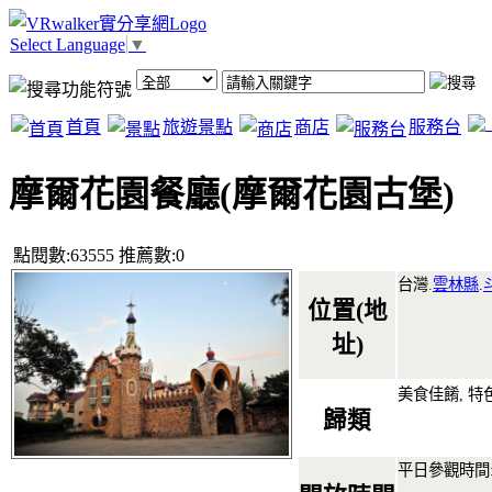
Select Language
▼
首頁
旅遊景點
商店
服務台
摩爾花園餐廳(摩爾花園古堡)
點閱數:63555 推薦數:0
台灣.
雲林縣
.
位置(地
址)
美食佳餚, 特
歸類
平日參觀時間:11:0