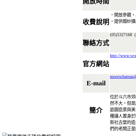
開放時間
‧開放參觀，
收費說明
‧提供婚紗攝
(05)5327168
(
聯絡方式
http://www.wr
官方網站
moorschateau
E-mail
位於斗六市郊
然不大，但是
簡介
庭園造景與美
種讓人置身於
新社古堡的造
們的老闆正是