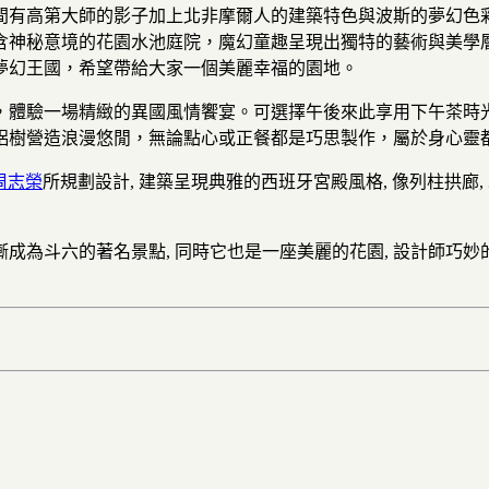
間有高第大師的影子加上北非摩爾人的建築特色與波斯的夢幻色
含神秘意境的花園水池庭院，魔幻童趣呈現出獨特的藝術與美學
夢幻王國，希望帶給大家一個美麗幸福的園地。
，體驗一場精緻的異國風情饗宴。可選擇午後來此享用下午茶時
梠樹營造浪漫悠閒，無論點心或正餐都是巧思製作，屬於身心靈
周志榮
所規劃設計, 建築呈現典雅的西班牙宮殿風格, 像列柱拱廊, 
逐漸成為斗六的著名景點, 同時它也是一座美麗的花園, 設計師巧