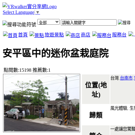
Select Language
▼
首頁
旅遊景點
商店
服務台
安平區中的迷你盆栽庭院
點閱數:15198 推薦數:1
台灣.
台南市
.
位置(地
址)
風光體驗, 生
歸類
一處讓您驚