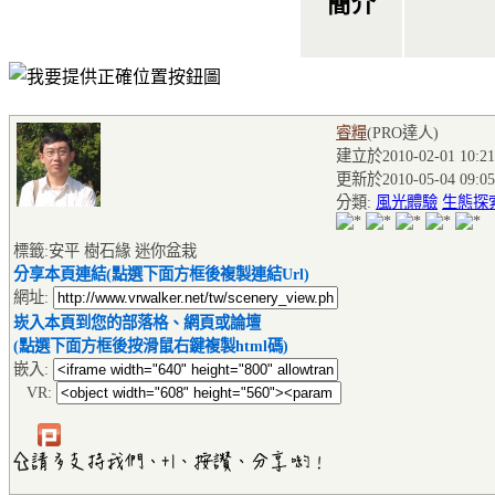
簡介
睿糧
(PRO達人
)
建立於2010-02-01 10:21
更新於2010-05-04 09:05
分類:
風光體驗
生態探
標籤:安平 樹石緣 迷你盆栽
分享本頁連結(點選下面方框後複製連結Url)
網址:
崁入本頁到您的部落格、網頁或論壇
(點選下面方框後按滑鼠右鍵複製html碼)
嵌入:
VR: