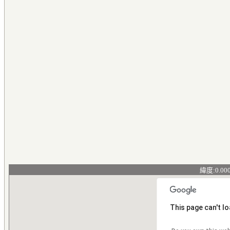
緯度:0.00
This page can't l