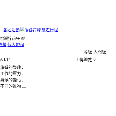
各地活動
旅遊行程
的旅遊行程王國!
收藏
個人旅程
淑
等級
入門級
/01/14
0
上傳總覽
旅遊的樂趣 ,
工作的壓力 .
氣候的變化 ,
不同的景物 ....