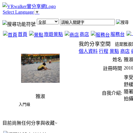
Select Language
▼
首頁
旅遊景點
商店
服務台
我的分享空間
這是雅淑
個人資料
行程
景點
商店
姓名
雅
2010
註冊時間
享受
舒緩
隨著
自我介紹:
雅淑
拍攝
入門級
目前尚無任何分享與收藏~