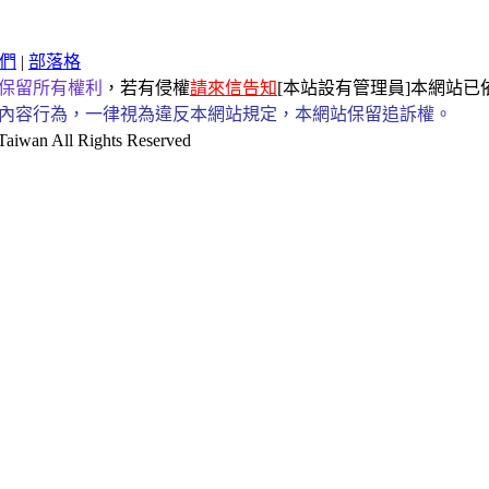
們
|
部落格
保留所有權利
，若有侵權
請來信告知
[本站設有管理員]本網站
內容行為，一律視為違反本網站規定，本網站保留追訴權。
an All Rights Reserved