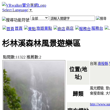
Select Language
▼
首頁
旅遊景點
商店
服務台
杉林溪森林風景遊樂區
點閱數:11322 推薦數:2
台灣.
南投縣
.
位置(地
址)
風光體驗, 登
歸類
會搜查線, 
http://www.su