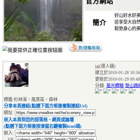
官方網站
好山好水好
簡介
這享受大自
鬆弛身心的
jai
(達人級
)
建立於2010-01-28 10:56
更新於2010-01-29 09:40
分類:
風光體驗
登山路
標籤:杉林溪，風景區，森林
分享本頁連結(點選下面方框後複製連結Url)
網址:
崁入本頁到您的部落格、網頁或論壇
(點選下面方框後按滑鼠右鍵複製html碼)
嵌入:
VR: