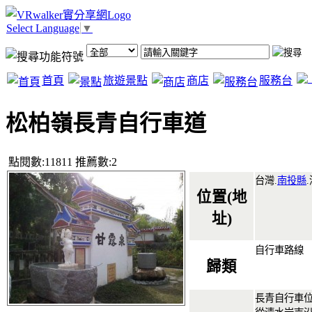
Select Language
▼
首頁
旅遊景點
商店
服務台
松柏嶺長青自行車道
點閱數:11811 推薦數:2
台灣.
南投縣
.
位置(地
址)
自行車路線
歸類
長青自行車