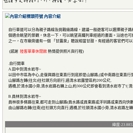
內容介紹
自行車道可以分為親子路線及挑戰級路線，建議一般遊客可以選擇親子路
個適合眺望的景觀，休息一下，可以眺望高鐵列車經過的畫面。沿途也可
之一，在寺廟旁邊有一個 「甘露泉」聽說相當甘甜，有經過的客官們可
(感謝
陸客單車休閒館
熱情提供照片與行程)
.自行開車
A.田中到清水岩寺~
以田中市區為中心,走復興路往東直行到底即是山腳路,(或中南路往東直行
山腳路左轉(往北)往社頭方向前行,過清水岩露營區約200公尺,
遇橋,於清水國小旁,清水岩路右轉上山,約300公尺即會看到清水岩寺了!( 清
B.員林到清水岩寺~
員林很多條路往東,都可走到山腳路(員水路或員東路或浮圳路或東西向快數
由山腳路右轉(往南)往社頭方向直行,遇橋,於社頭清水國小旁,清水岩路左轉
緯度:23.885