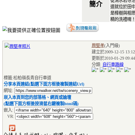
從清水岩寺沿
簡介
道就位於田
是樟樹與相
精的洗禮唷
周堅孝
(入門級
)
建立於2009-12-15 13:12
更新於2010-01-29 09:44
分類:
自行車路線
標籤:松柏嶺長青自行車道
分享本頁連結(點選下面方框後複製連結Url)
網址:
崁入本頁到您的部落格、網頁或論壇
(點選下面方框後按滑鼠右鍵複製html碼)
嵌入:
VR: