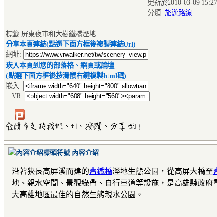
更新於2010-03-09 15:27
分類:
旅遊路線
標籤:屏東夜市和大樹鐵橋溼地
分享本頁連結(點選下面方框後複製連結Url)
網址:
崁入本頁到您的部落格、網頁或論壇
(點選下面方框後按滑鼠右鍵複製html碼)
嵌入:
VR:
內容介紹
沿著狹長高屏溪而建的
舊鐵橋
溼地生態公園，從高屏大橋至
地、親水空間、景觀綠帶、自行車道等設施，是高雄縣政府
大高雄地區最佳的自然生態親水公園。