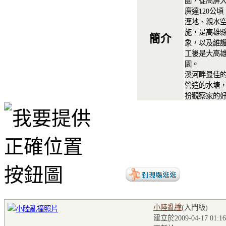
園，從高屏
廣達120公
溼地、親水
施，是高雄
簡介
象，以及維
工後是大高
園。 舊
溪河畔最佳
營造的水塘
扮觀察家的
小陸亂撞
(入門級
)
建立於2009-04-17 01:16