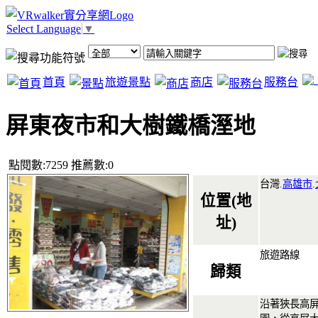
Select Language
▼
首頁
旅遊景點
商店
服務台
屏東夜市和大樹鐵橋溼地
點閱數:7259 推薦數:0
台灣.
高雄市
.
位置(地
址)
旅遊路線
歸類
沿著狹長高