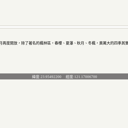
)7月再度開放，除了著名的楓林區，春櫻、夏瀑、秋月、冬楓，奧萬大的四季其
緯度:23.95492200 經度:121.17006700