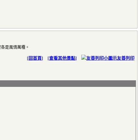
實各是風情萬種。
[
回首頁
] [
查看其他景點
]
友善列印