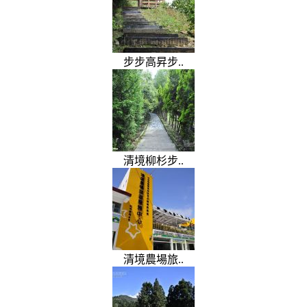
步步高昇步..
清境柳杉步..
清境農場旅..