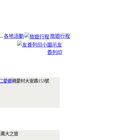
各地活動
旅遊行程
友
善列印
仁愛鄉
親愛村大安路153號
奧萬大之旅