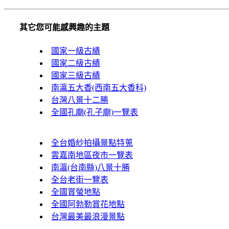
其它您可能感興趣的主題
國家一級古績
國家二級古績
國家三級古績
南瀛五大香(西南五大香科)
台灣八景十二勝
全國孔廟(孔子廟)一覽表
全台婚紗拍攝景點特蒐
雲嘉南地區夜市一覽表
南瀛(台南縣)八景十勝
全台老街一覽表
全國賞螢地點
全國阿勃勒賞花地點
台灣最美最浪漫景點