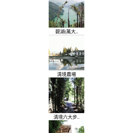
碧湖(萬大..
清境農場
清境六大步..