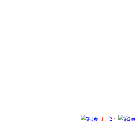
1
．
2
．