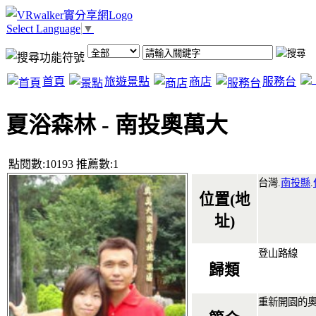
Select Language
▼
首頁
旅遊景點
商店
服務台
夏浴森林 - 南投奧萬大
點閱數:10193 推薦數:1
台灣.
南投縣
.
位置(地
址)
登山路線
歸類
重新開園的