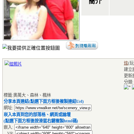
簡介
炫
(
建立於2
更新於2
分類
標籤:奧萬大、森林、楓林
分享本頁連結(點選下面方框後複製連結Url)
網址:
崁入本頁到您的部落格、網頁或論壇
(點選下面方框後按滑鼠右鍵複製html碼)
嵌入:
VR: