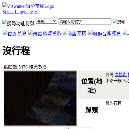
Select Language
▼
首頁
旅遊景點
商店
服務台
沒行程
點閱數:5478 推薦數:2
台灣.
高雄市
.
位置(地
甲路一段264
址)
我的行程
歸類