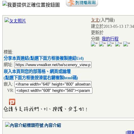
ㄆㄤ
(入門級
)
建立於2013-05-13 17:34
更新於
分類:
我的行程
標籤:
分享本頁連結(點選下面方框後複製連結Url)
網址:
崁入本頁到您的部落格、網頁或論壇
(點選下面方框後按滑鼠右鍵複製html碼)
嵌入:
VR:
內容介紹
[
回