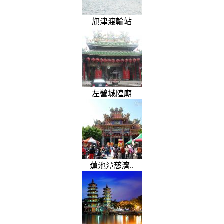
旗津渡輪站
左營城隍廟
蓮池潭慈濟..