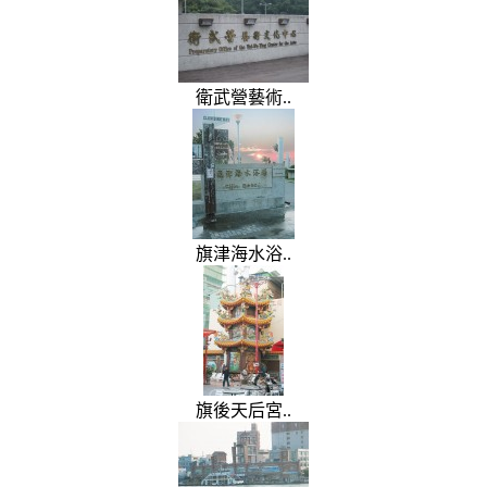
衛武營藝術..
旗津海水浴..
旗後天后宮..