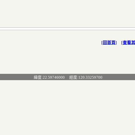
[
回首頁
] [
查看
緯度:22.59746000 經度:120.33259700