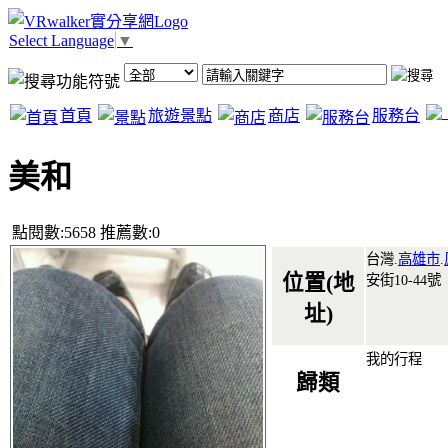
Select Language
▼
首頁
旅遊景點
商店
服務台
美和
點閱數:5658 推薦數:0
台灣.
高雄市
.
位置(地
安街10-44號
址)
我的行程
歸類