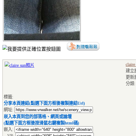
claire
建立於2
更新
分類
標籤:
分享本頁連結(點選下面方框後複製連結Url)
網址:
崁入本頁到您的部落格、網頁或論壇
(點選下面方框後按滑鼠右鍵複製html碼)
嵌入:
VR: