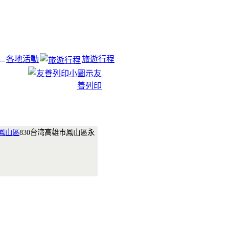
各地活動
旅遊行程
友
善列印
鳳山區
830台湾高雄市鳳山區永