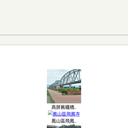
高屏舊鐵橋..
鳳山區飛鳳..