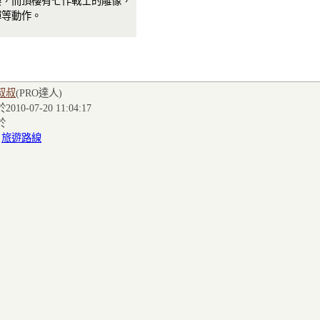
樓，而頂樓有七作戰士的雕像，
彈等動作。
叔叔
(PRO達人
)
010-07-20 11:04:17
於
:
旅遊路線