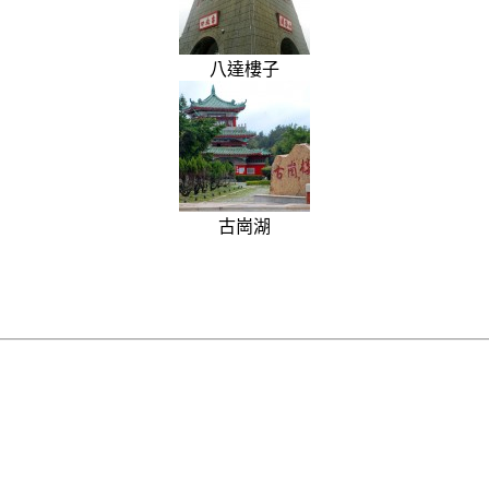
八達樓子
古崗湖