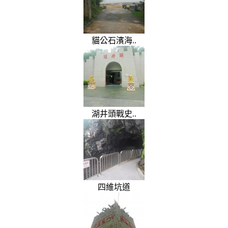
貓公石濱海..
湖井頭戰史..
四維坑道