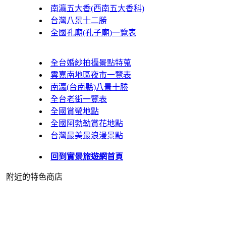
南瀛五大香(西南五大香科)
台灣八景十二勝
全國孔廟(孔子廟)一覽表
全台婚紗拍攝景點特蒐
雲嘉南地區夜市一覽表
南瀛(台南縣)八景十勝
全台老街一覽表
全國賞螢地點
全國阿勃勒賞花地點
台灣最美最浪漫景點
回到實景旅遊網首頁
附近的特色商店