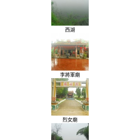
西湖
李將軍廟
烈女廟