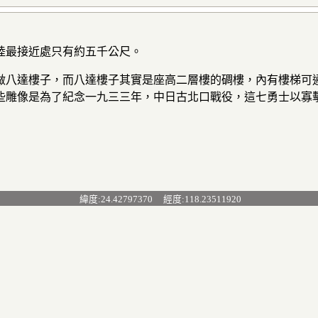
陸最接近處只有約五千公尺。
做八達樓子，而八達樓子其實是座高二層樓的碉樓，內有樓梯可通
些雕像是為了紀念一九三三年，中日古北口戰役，這七勇士以寡擊
緯度:24.42797370 經度:118.23511920