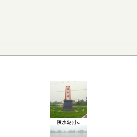
陵水湖(小..