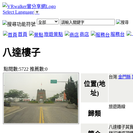
Select Language
▼
首頁
旅遊景點
商店
服務台
八達樓子
點閱數:5722 推薦數:0
台灣.
金門縣
.
位置(地
址)
旅遊路線
歸類
八達樓子其