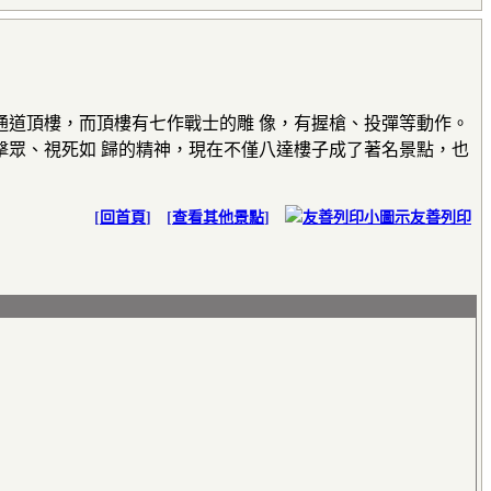
道頂樓，而頂樓有七作戰士的雕 像，有握槍、投彈等動作。
眾、視死如 歸的精神，現在不僅八達樓子成了著名景點，也
[
回首頁
] [
查看其他景點
]
友善列印