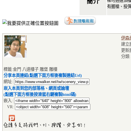
簡介
梯可通道頂
有握槍、投
伊森
建立於2
更新
分類
標籤:金門 八達樓子 雕堡 雕樓
分享本頁連結(點選下面方框後複製連結Url)
網址:
崁入本頁到您的部落格、網頁或論壇
(點選下面方框後按滑鼠右鍵複製html碼)
嵌入:
VR: