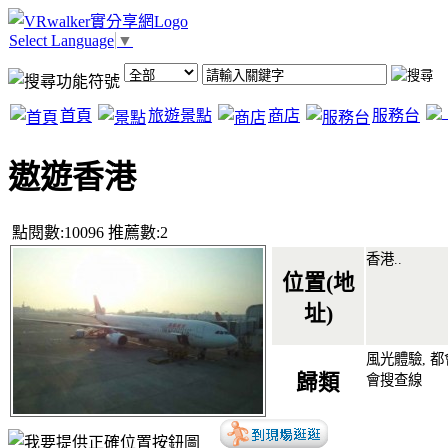
Select Language
▼
首頁
旅遊景點
商店
服務台
遨遊香港
點閱數:10096 推薦數:2
香港.
.
位置(地
址)
風光體驗, 都
歸類
會搜查線