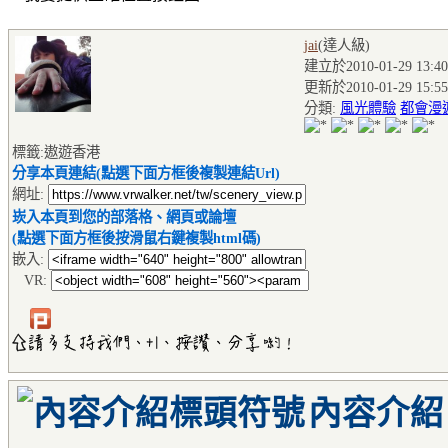
jai
(達人級
)
建立於2010-01-29 13:40
更新於2010-01-29 15:55
分類:
風光體驗
都會漫
標籤:遨遊香港
分享本頁連結(點選下面方框後複製連結Url)
網址:
崁入本頁到您的部落格、網頁或論壇
(點選下面方框後按滑鼠右鍵複製html碼)
嵌入:
VR:
內容介紹