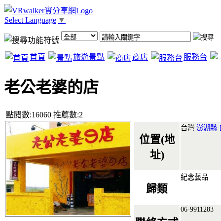
Select Language
▼
首頁
旅遊景點
商店
服務台
老公老婆的店
點閱數:16060 推薦數:2
台灣.
澎湖縣
.
位置(地
址)
紀念藝品
歸類
06-9911283