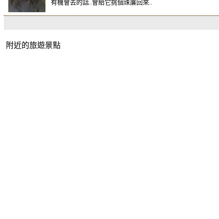
有機會去的話..會給它挑個珠簾回來..
附近的旅遊景點