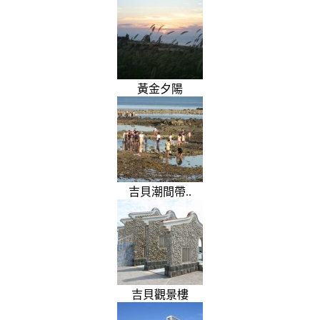
黃金夕陽
吉貝潮間帶..
吉貝觀景樓