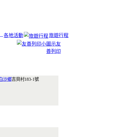
各地活動
旅遊行程
友
善列印
白沙鄉
吉貝村183-1號