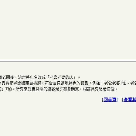
認識老闆後，決定將店名改成「老公老婆的店」。
商品皆是老闆娘親自挑選，符合吉貝當地特色的藝品，例如：老公老婆T恤、老
海」T恤，所有來到吉貝嶼的遊客幾乎都會購買，相當具有紀念價值。
[
回首頁
] [
查看