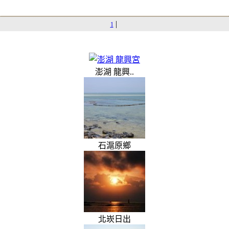
|
1
澎湖 龍興..
石滬原鄉
北崁日出