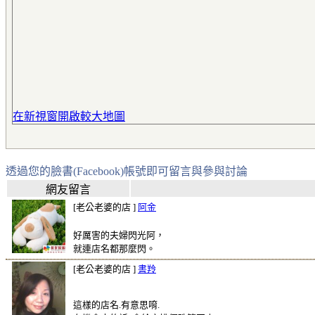
在新視窗開啟較大地圖
透過您的臉書(Facebook)帳號即可留言與參與討論
網友留言
[老公老婆的店 ]
阿金
好厲害的夫婦閃光阿，
就連店名都那麼閃。
[老公老婆的店 ]
書羚
這樣的店名.有意思唷.