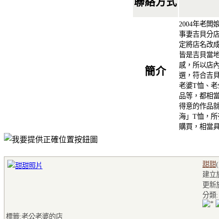
聯絡方式
2004年老
事妻吉貝分
定將店名改成
皆是吉貝當
感，所以店
簡介
選，符合吉
老婆T恤、
品等，都相
得意的作品
海」T恤，
購買，相當
甜甜
建立於2
更新於2
分類
標籤:老公老婆的店