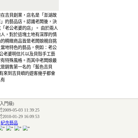
闆娘在吉貝創業，店名是「澎湖故
店」的藝品店。認識老闆後，決
「老公老婆的店」。 由於兩人
地人，對於這塊土地有深厚的情
內的精緻商品皆是老闆娘親自挑
貝當地特色的藝品，例如：老公
老公老婆明信片以及貝殼手工藝
當有特殊風格。而其中老闆娘最
就是銷售第一名的「藍色吉貝
所有來到吉貝嶼的遊客幾乎都會
具有
(入門級
)
009-05-03 11:39:25
010-01-29 16:09:53
:
紀念藝品