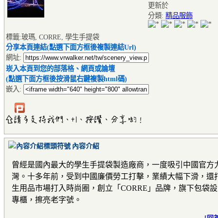
更新於
分類:
精品服飾
標籤:玻瑪, CORRE, 學生手提袋
分享本頁連結(點選下面方框後複製連結Url)
網址:
崁入本頁到您的部落格、網頁或論壇
(點選下面方框後按滑鼠右鍵複製html碼)
嵌入:
內容介紹
曾經是國內最大的學生手提袋製造廠商，一度吸引中國官方
灣。十多年前，受到中國廉價勞工打擊，業績大幅下滑，還
生用品市場打入時尚圈，創立「
CORRE
」品牌，旗下包袋設
專櫃，擦亮老字號。