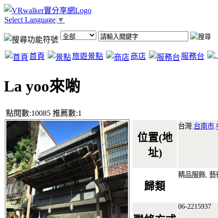
Select Language
▼
首頁
旅遊景點
商店
服務台
La yoo來喲
點閱數:10085 推薦數:1
台灣.
台南市
.
位置(地
址)
精品服飾, 
歸類
06-2215937