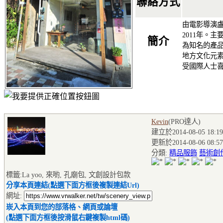
聯絡方式
由電影導演
2011年。
簡介
為知名的產
地方文化元
受國際人士
Kevin
(PRO達人
)
建立於2014-08-05 18:19
更新於2014-08-06 08:57
分類:
精品服飾
藝術創
標籤:La yoo, 來喲, 孔廟包, 文創設計包款
分享本頁連結(點選下面方框後複製連結Url)
網址:
崁入本頁到您的部落格、網頁或論壇
(點選下面方框後按滑鼠右鍵複製html碼)