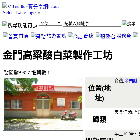
Select Language
▼
首頁
旅遊景點
商店
服務台
金門高粱酸白菜製作工坊
點閱數:9627 推薦數:1
台灣.
金門縣
.
位置(地
址)
美食佳餚, 
歸類
早上10:00～