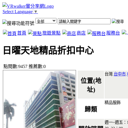
Select Language
▼
首頁
旅遊景點
商店
服務台
日曜天地精品折扣中心
點閱數:9457 推薦數:0
台灣.
台中市
.
位置(地
址)
精品服飾
歸類
週一~週五：11