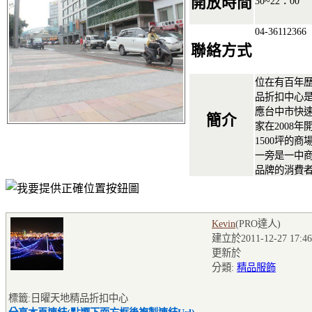
開放時間
30~22：00
04-36112366
聯絡方式
位在有百年
品折扣中心
應台中市快
簡介
家在2008
1500坪的
一旁是一中
品牌的消費
Kevin
(PRO達人
)
建立於2011-12-27 17:46
更新於
分類:
精品服飾
標籤:日曜天地精品折扣中心