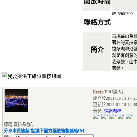
開放時間
05-5900399
聯絡方式
古坑華山為
著名的喜拉
簡介
拉朵咖啡沿
就是有創意
栽景觀，山
美麗。
Kevin
(PRO達人
)
建立於2011-11-14 17:51
更新於2012-01-10 17:38
分類:
情調咖啡
標籤:喜拉朵咖啡
分享本頁連結(點選下面方框後複製連結Url)