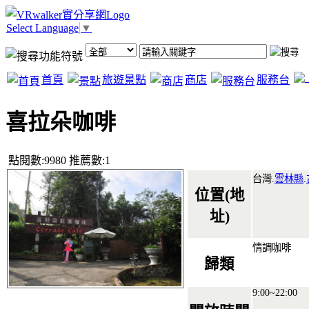
Select Language
▼
首頁
旅遊景點
商店
服務台
喜拉朵咖啡
點閱數:9980 推薦數:1
台灣.
雲林縣
.
位置(地
址)
情調咖啡
歸類
9:00~22:00