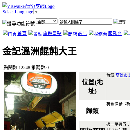
Select Language
▼
首頁
旅遊景點
商店
服務台
金記溫洲餛飩大王
點閱數:12248 推薦數:0
台灣.
高雄市
.
位置(地
址)
美食佳餚, 
歸類
週一至週五：14
11:30~21:00