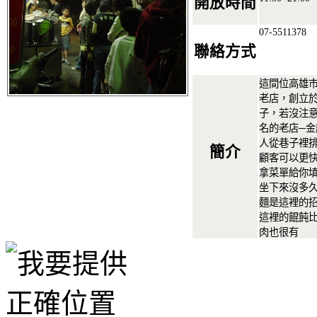
開放時間
07-5511378
聯絡方式
這間位高雄
老店，創立於
子，若沒注
名的老店─
人從巷子裡
簡介
顧客可以更
拿菜單給你
坐下來沒多久
麵是這裡的
這裡的餛飩
肉也很有