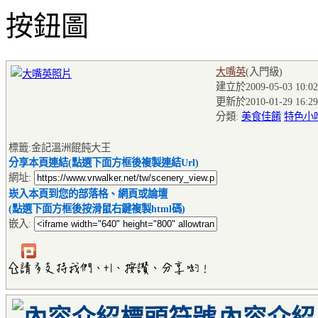
大嘴英
(入門級
)
建立於2009-05-03 10:02
更新於2010-01-29 16:29
分類:
美食佳餚
特色小
標籤:金記溫洲餛飩大王
分享本頁連結(點選下面方框後複製連結Url)
網址:
崁入本頁到您的部落格、網頁或論壇
(點選下面方框後按滑鼠右鍵複製html碼)
嵌入: