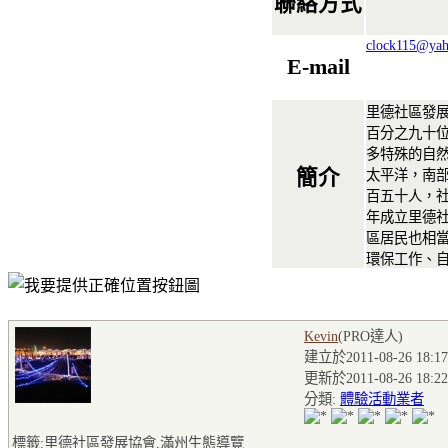
聯絡方式
clock115@yah
E-mail
里德社區發
百分之九十
多特殊的自
簡介
太平洋，南
百五十人，社
年成立里德
區居民也相
環保工作、
Kevin
(PRO達人
)
建立於2011-08-26 18:17
更新於2011-08-26 18:22
分類:
體驗活動業者
標籤:里德社區發展協會,滿州生態導覽