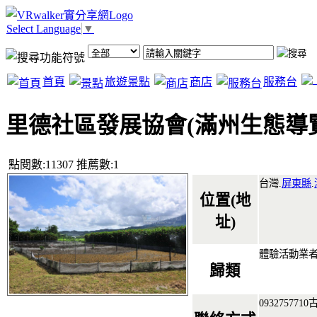
Select Language
▼
首頁
旅遊景點
商店
服務台
里德社區發展協會(滿州生態導
點閱數:11307 推薦數:1
台灣.
屏東縣
.
位置(地
址)
體驗活動業
歸類
093275771