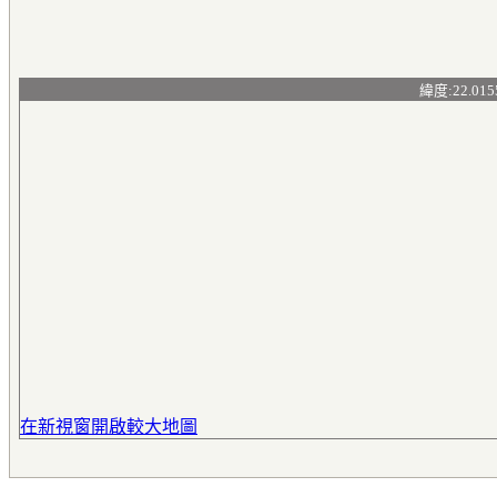
緯度:22.015
在新視窗開啟較大地圖