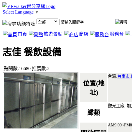
Select Language
▼
首頁
旅遊景點
商店
服務台
志佳 餐飲設備
點閱數:16680 推薦數:2
台灣.
台南市
.
位置(地
址)
觀光工廠, 
歸類
AM9:00~PM8