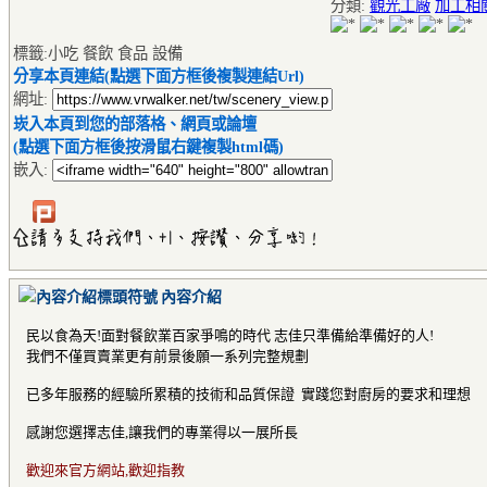
分類:
觀光工廠
加工相
標籤:小吃 餐飲 食品 設備
分享本頁連結(點選下面方框後複製連結Url)
網址:
崁入本頁到您的部落格、網頁或論壇
(點選下面方框後按滑鼠右鍵複製html碼)
嵌入:
內容介紹
民以食為天!面對餐飲業百家爭鳴的時代 志佳只準備給準備好的人!
我們不僅買賣業更有前景後願一系列完整規劃
已多年服務的經驗所累積的技術和品質保證 實踐您對廚房的要求和理想
感謝您選擇志佳,讓我們的專業得以一展所長
歡迎來官方網站,歡迎指教