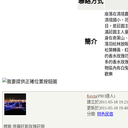
聯絡方式
座落在清境
清境國小，
目，是莊園
滿莊園主人童
身在奇萊山、
簡介
落羽松林放
松葉轉黃、
的香水玫瑰花
多的香水玫
物區內有白
歡樂
Kevin
(PRO達人
)
建立於2011-05-18 19:21
更新於2011-05-18 19:40
分類:
特色民宿
標籤:普羅旺斯玫瑰莊園