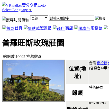
Select Language
▼
首頁
旅遊景點
商店
服務台
普羅旺斯玫瑰莊園
點閱數:10095 推薦數:0
台灣.
南投縣
.
位置(地
(省道台14甲7
址)
特色民宿
歸類
049-2803990