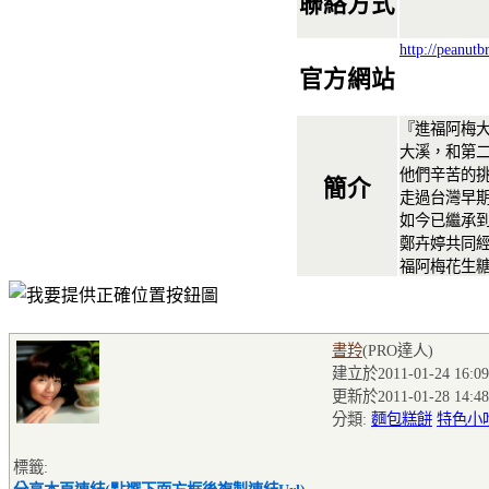
聯絡方式
http://peanutb
官方網站
『進福阿梅
大溪，和第
他們辛苦的
簡介
走過台灣早
如今已繼承
鄭卉婷共同經
福阿梅花生糖
書羚
(PRO達人
)
建立於2011-01-24 16:09
更新於2011-01-28 14:48
分類:
麵包糕餅
特色小
標籤: