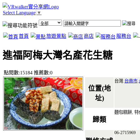
Select Language
▼
首頁
旅遊景點
商店
服務台
進福阿梅大灣名產花生糖
點閱數:15184 推薦數:0
台灣.
台南市
.
位置(地
址)
麵包糕餅, 特
歸類
06-2715969