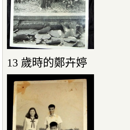
13 歲時的鄭卉婷