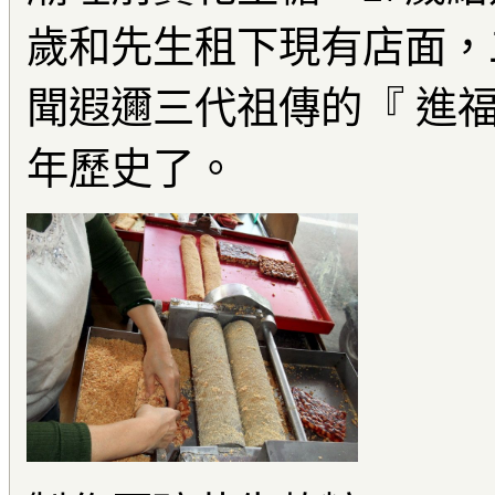
歲和先生租下現有店面，
聞遐邇三代祖傳的『 進
年歷史了。