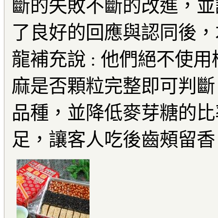
斷的失敗不斷的改進，並
了良好的回應與認同後，
龍補充說 : 他們絕不使
麻是否顆粒完整即可判斷
品種，並降低麥芽糖的比
足，讓客人吃後齒頰留香