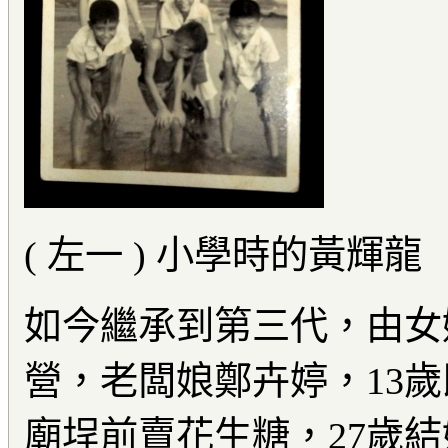
( 左一 ) 小學時的黃輝龍
如今繼承到第三代，由女
營，老闆娘鄭卉婷，13歲
廟埕前賣花生糖，27歲結