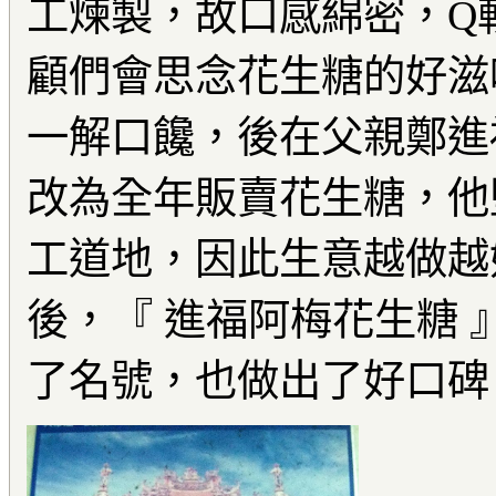
工煉製，故口感綿密，Q
顧們會思念花生糖的好滋
一解口饞，後在父親鄭進
改為全年販賣花生糖，他
工道地，因此生意越做越
後，『 進福阿梅花生糖 
了名號，也做出了好口碑