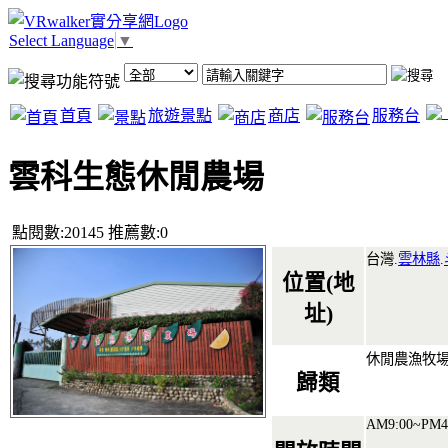
Select Language
▼
首頁
旅遊景點
商店
服務台
雲科生態休閒農場
點閱數:20145 推薦數:0
台灣.
雲林縣
.
位置(地
址)
休閒農漁牧
歸類
AM9:00~PM4