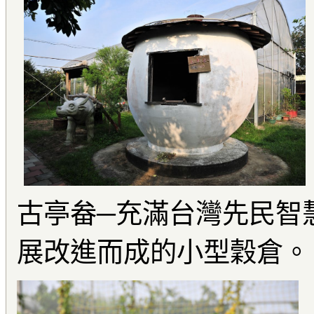
古亭畚─充滿台灣先民智
展改進而成的小型穀倉。