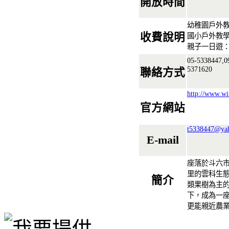
開放時間
幼稚園戶外教
收費說明
國小戶外教學
親子一日遊：
05-5338447
5371620
聯絡方式
http://www.w
官方網站
t5338447@ya
E-mail
座落於斗六市
里的雲科生
簡介
類果樹為主
下，成為一
更能親近農