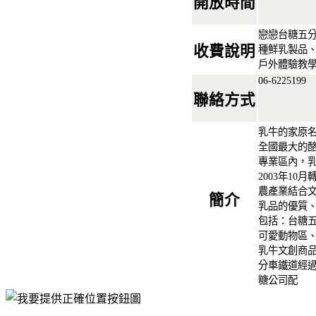
開放時間
戀戀台糖五
收費說明
種鮮乳製品
戶外體驗教
06-6225199
聯絡方式
乳牛的家原
全國最大的
專業區內，
2003年1
農產業結合
簡介
乳品的優質
包括：台糖
可愛動物區
乳牛文創商
分車鐵道經過，
糖公司配