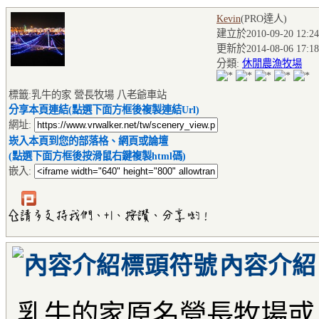
Kevin
(PRO達人
)
建立於2010-09-20 12:24
更新於2014-08-06 17:18
分類:
休閒農漁牧場
標籤:乳牛的家 營長牧場 八老爺車站
分享本頁連結(點選下面方框後複製連結Url)
網址:
崁入本頁到您的部落格、網頁或論壇
(點選下面方框後按滑鼠右鍵複製html碼)
嵌入:
內容介紹
乳牛的家原名營長牧場或