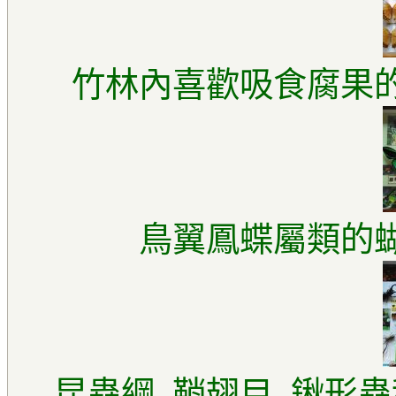
竹林內喜歡吸食腐果的
鳥翼鳳蝶屬類的蝴
昆蟲綱, 鞘翅目, 鍬形