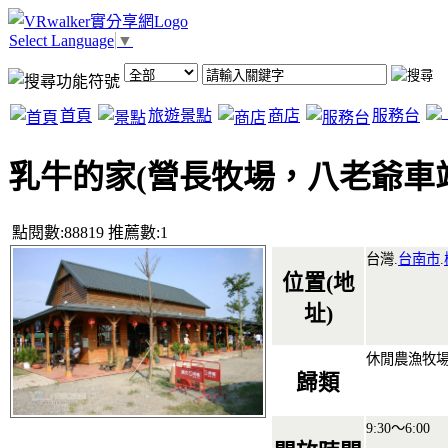
Select Language
▼
首頁
旅遊景點
商店
服務台
乳牛的家(營長牧場，八老爺車
點閱數:88819 推薦數:1
台灣.
台南市
.
位置(地
址)
休閒農漁牧
歸類
9:30～6:00