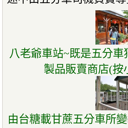
八老爺車站~既是五分車狩
製品販賣商店(按
由台糖載甘蔗五分車所變