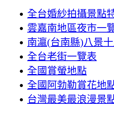
全台婚紗拍攝景點
雲嘉南地區夜市一
南瀛(台南縣)八景
全台老街一覽表
全國賞螢地點
全國阿勃勒賞花地
台灣最美最浪漫景