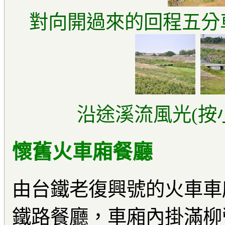
對向開過來的回程五分車
沿途溪流風光(按
懷舊火車廂餐廳
由台鐵老復興號的火車車
鐵路餐廳，車廂內掛滿柳