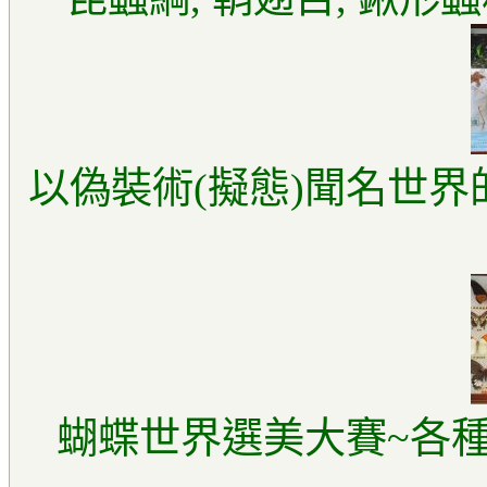
以偽裝術(擬態)聞名世界
蝴蝶世界選美大賽~各種