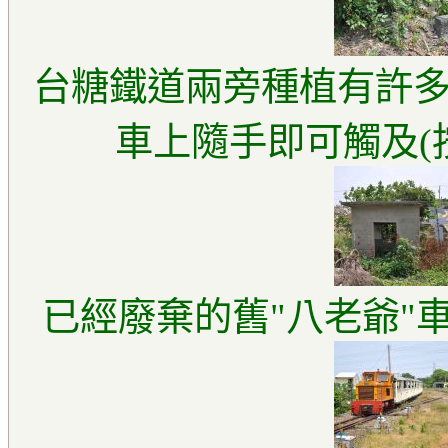
台糖鐵道兩旁種植有許
車上隨手即可觸及(
已經廢棄的舊"八老爺"車