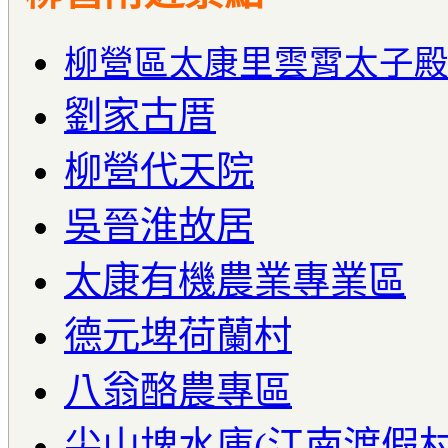
柳營區太康里雲霄太子
劉家古厝
柳營代天院
吳晉淮故居
太康有機農業專業區
德元埤荷蘭村
八翁酪農專區
尖山埤水庫(江南渡假村