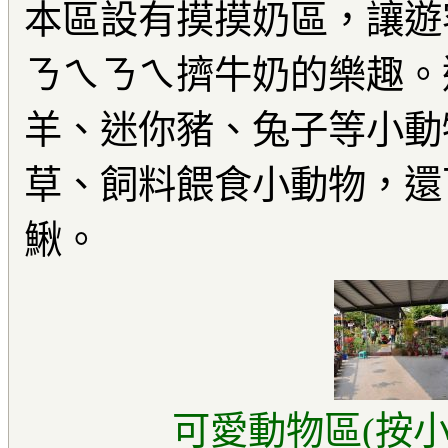
本區設有摸摸奶區，讓遊
ㄋㄟㄋㄟ擠牛奶的樂趣。
羊、迷你豬、兔子等小動
草、飼料餵食小動物，還
鰍。
可愛動物區(按小