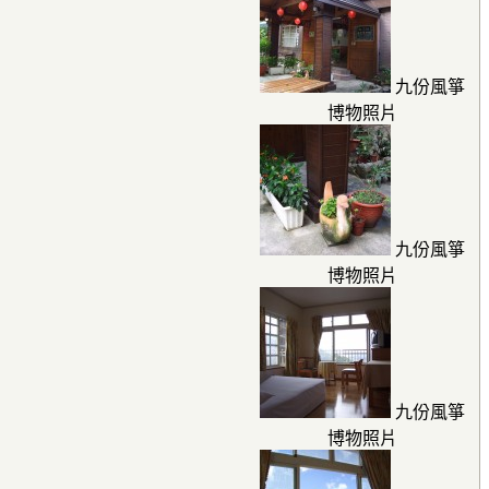
九份風箏
博物照片
九份風箏
博物照片
九份風箏
博物照片