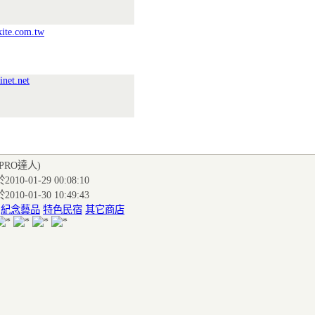
kite.com.tw
inet.net
(PRO達人
)
010-01-29 00:08:10
010-01-30 10:49:43
:
紀念藝品
特色民宿
其它商店