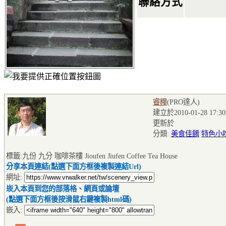
聯絡方式
睿糧
(PRO達人
)
建立於2010-01-28 17:30
更新於
分類:
美食佳餚
特色小
標籤:九份 九分 咖啡茶樓 Jioufen Jiufen Coffee Tea House
分享本頁連結(點選下面方框後複製連結Url)
網址:
崁入本頁到您的部落格、網頁或論壇
(點選下面方框後按滑鼠右鍵複製html碼)
嵌入: