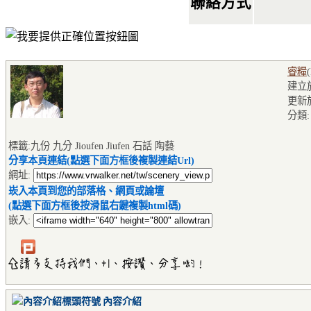
聯絡方式
睿糧
建立於2
更新
分類
標籤:九份 九分 Jioufen Jiufen 石話 陶藝
分享本頁連結(點選下面方框後複製連結Url)
網址:
崁入本頁到您的部落格、網頁或論壇
(點選下面方框後按滑鼠右鍵複製html碼)
嵌入:
內容介紹