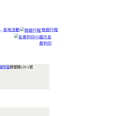
各地活動
旅遊行程
友
善列印
瑞芳區
輕便路129-1號