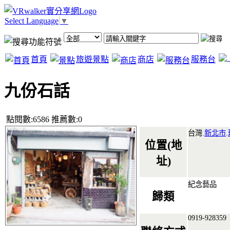
Select Language
▼
首頁
旅遊景點
商店
服務台
九份石話
點閱數:6586 推薦數:0
台灣.
新北市
.
位置(地
址)
紀念藝品
歸類
0919-928359