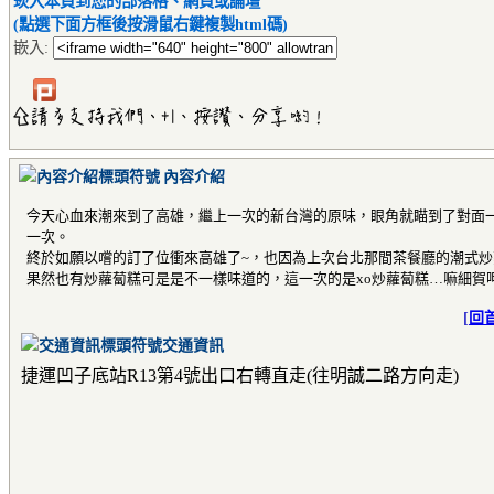
崁入本頁到您的部落格、網頁或論壇
(點選下面方框後按滑鼠右鍵複製html碼)
嵌入:
內容介紹
今天心血來潮來到了高雄，繼上一次的新台灣的原味，眼角就瞄到了對面
一次。
終於如願以嚐的訂了位衝來高雄了~，也因為上次台北那間茶餐廳的潮式
果然也有炒蘿蔔糕可是是不一樣味道的，這一次的是xo炒蘿蔔糕…嘛細賀
[
回
交通資訊
捷運凹子底站R13第4號出口右轉直走(往明誠二路方向走)