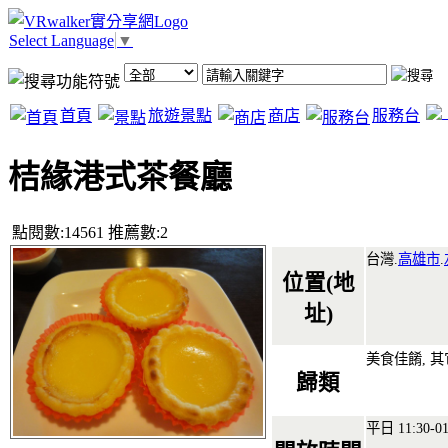
Select Language
▼
首頁
旅遊景點
商店
服務台
桔緣港式茶餐廳
點閱數:14561 推薦數:2
台灣.
高雄市
.
位置(地
址)
美食佳餚, 
歸類
平日 11:30-01