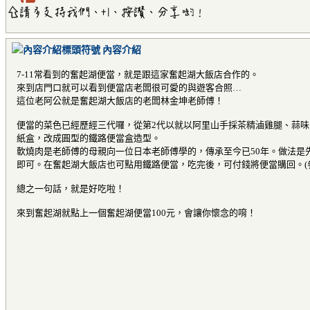
內容介紹
7-11常看到的奮起湖便當，就是跟這家奮起湖大飯店合作的。
來到店門口就可以看到便當店老闆很可愛的與遊客合照…
這位老阿公就是奮起湖大飯店的老闆林金坤老師傅！
便當的菜色已經歷經三代囉，從第2代以就以阿里山手採茶精滷雞腿、蒜
紙盒，改成圓型的鐵路便當盒造型。
軟燒肉是老師傅的母親向一位日本老師傅學的，傳承至今已50年。做法是
即可。在奮起湖大飯店也可點用鐵路便當，吃完後，可付錢將便當購回。(
總之一句話，就是好吃啦！
來到奮起湖就點上一個奮起湖便當100元，會讓你懷念的唷！