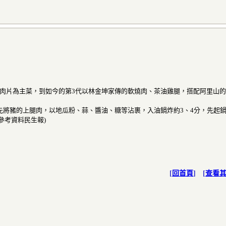
味肉片為主菜，到如今的第3代以林金坤家傳的軟燒肉、茶油雞腿，搭配阿里山
先將豬的上腿肉，以地瓜粉、蒜、醬油、糖等沾裹，入油鍋炸約3、4分，先起鍋
參考資料民生報)
[
回首頁
] [
查看