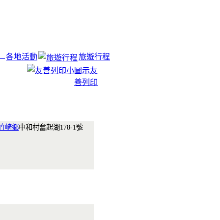
各地活動
旅遊行程
友
善列印
竹崎鄉
中和村奮起湖178-1號