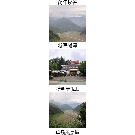
萬年峽谷
新草嶺潭
持明寺(四..
草嶺風景區