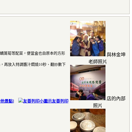
的轎篙筍等配菜，便當盒也自原本的方形
與林金坤
老師照片
，再放入特調醬汁燜燒10秒、翻炒數下
店的內部
其他景點
]
友善列印
照片