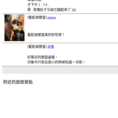
才下午 2 : 3 8 ..
厚 ..害偶肚子又給它餓起來了 ))))
[奮起湖便當]
mama
奮起湖便當真的好吃唷！
[奮起湖便當]
炎魚
好舅式的便當盒喔，
印象中只有在很小的時候吃過一次呢。
附近的旅遊景點