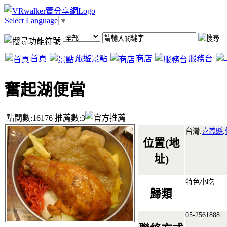
Select Language
▼
首頁
旅遊景點
商店
服務台
奮起湖便當
點閱數:16176 推薦數:3
台灣.
嘉義縣
.
位置(地
址)
特色小吃
歸類
05-2561888