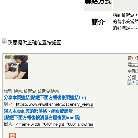
聯絡方式
講到奮起湖，
簡介
的曾小美當
的好滿足~~~
曾小
建立於2
更新於2
分類
標籤:便當,奮起湖,奮起湖便當
分享本頁連結(點選下面方框後複製連結Url)
網址:
崁入本頁到您的部落格、網頁或論壇
(點選下面方框後按滑鼠右鍵複製html碼)
嵌入: