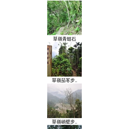
草嶺青蛙石
草嶺茄苳步..
草嶺峭壁步..