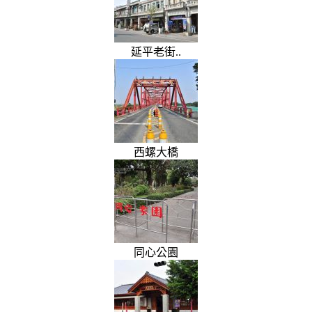
延平老街..
西螺大橋
同心公園