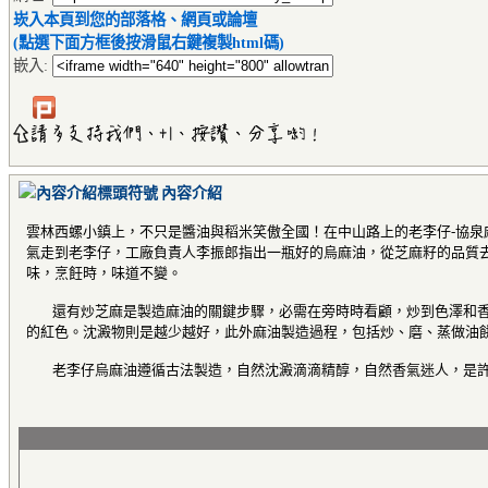
崁入本頁到您的部落格、網頁或論壇
(點選下面方框後按滑鼠右鍵複製html碼)
嵌入:
內容介紹
雲林西螺小鎮上，不只是醬油與稻米笑傲全國！在中山路上的老李仔-協
氣走到老李仔，工廠負責人李振郎指出一瓶好的烏麻油，從芝麻籽的品質
味，烹飪時，味道不變。
還有炒芝麻是製造麻油的關鍵步驟，必需在旁時時看顧，炒到色澤和香味
的紅色。沈澱物則是越少越好，此外麻油製造過程，包括炒、磨、蒸做油
老李仔烏麻油遵循古法製造，自然沈澱滴滴精醇，自然香氣迷人，是許