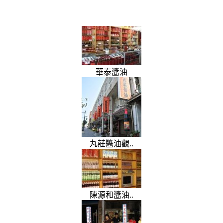
華泰醬油
丸莊醬油觀..
陳源和醬油..