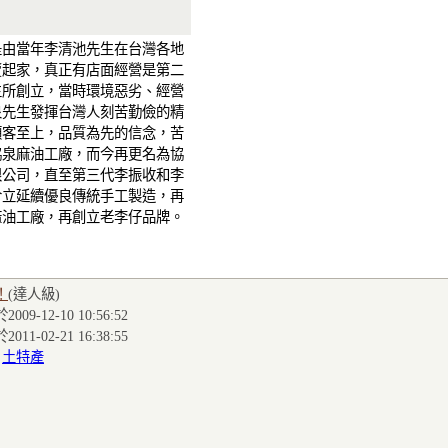
是由當年李清池先生在台灣各地
賣起家，真正有店面經營是第二
生所創立，當時環境惡劣、經營
泉先生發揮台灣人刻苦勤儉的精
顧客至上，品質為先的信念，苦
協泉麻油工廠，而今再更名為協
限公司，直至第三代李振收和李
合立延續優良傳統手工製造，再
麻油工廠，再創立老李仔品牌。
！
(達人級
)
009-12-10 10:56:52
011-02-21 16:38:55
:
土特產