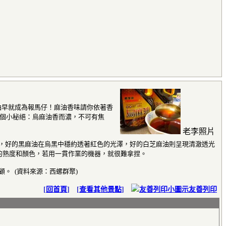
油早就成為報馬仔！麻油香味請你依著香
個小秘絕：烏麻油香而濃，不可有焦
老李照片
，好的黑麻油在烏黑中穩約透著紅色的光澤，好的白芝麻油則呈現清澈透光
麻的熟度和顏色，若用一貫作業的機器，就很難拿捏。
顧。
(資料來源：西螺群聚)
[
回首頁
] [
查看其他景點
]
友善列印