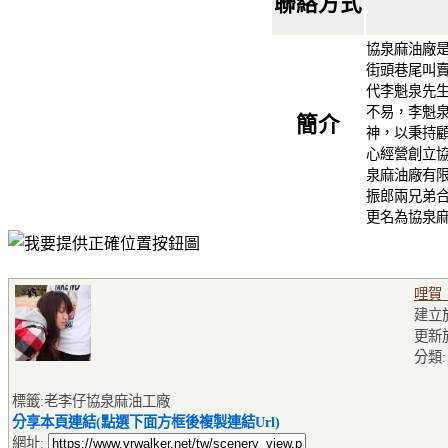
聯絡方式
協泉麻油廠
街頭巷尾叫
代李魁泉先
不易，李魁
簡介
神，以秉持
心經營創立
泉麻油廠有
振郎兩兄弟
更名為協泉
哩賀
建立於2
更新於2
分類
標籤:老李仔協泉麻油工廠
分享本頁連結(點選下面方框後複製連結Url)
網址: