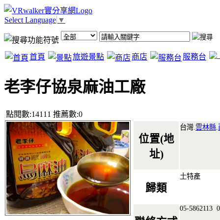
Select Language
▼
首頁
旅遊景點
商店
服務台
老李仔協泉麻油工廠
點閱數:14111 推薦數:0
台灣.
雲林縣
.
位置(地
址)
土特產
歸類
05-5862113
0