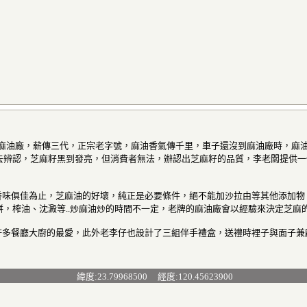
泉麻油廠，薪傳三代，正宗老字號，麻油香氣傳千里，車子還沒到麻油廠時，麻
去辨認，芝麻籽黑到發亮，但消費者無法，辦認出芝麻籽的品質，李老闆提供一
俱佳為止，芝麻油的好壞，純正是必要條件，絕不能加沙拉由等其他添加物
餅，榨油、沈澱等..炒麻油炒的時間不一定，老牌的麻油廠會以經驗來決定芝
多餐廳大廚的最愛，此外老李仔也設計了三組伴手禮盒，送禮時裡子與面子兼
緯度:23.79968500 經度:120.45623900