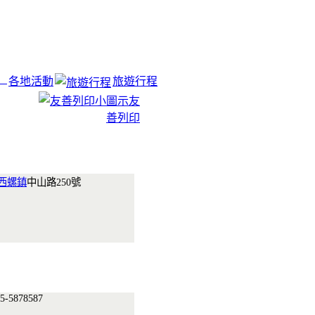
各地活動
旅遊行程
友
善列印
西螺鎮
中山路250號
5-5878587