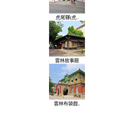
虎尾驛(虎..
雲林故事館
雲林布袋戲..