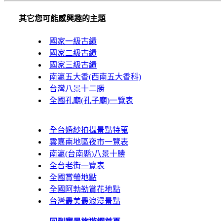
其它您可能感興趣的主題
國家一級古績
國家二級古績
國家三級古績
南瀛五大香(西南五大香科)
台灣八景十二勝
全國孔廟(孔子廟)一覽表
全台婚紗拍攝景點特蒐
雲嘉南地區夜市一覽表
南瀛(台南縣)八景十勝
全台老街一覽表
全國賞螢地點
全國阿勃勒賞花地點
台灣最美最浪漫景點