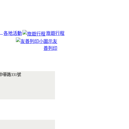
各地活動
旅遊行程
友
善列印
中華路331號