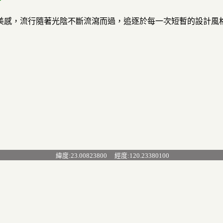
美感，流行隨著光陰不斷流瀉而過，追逐於每一次短暫的設計風
緯度:23.00823800 經度:120.23380100