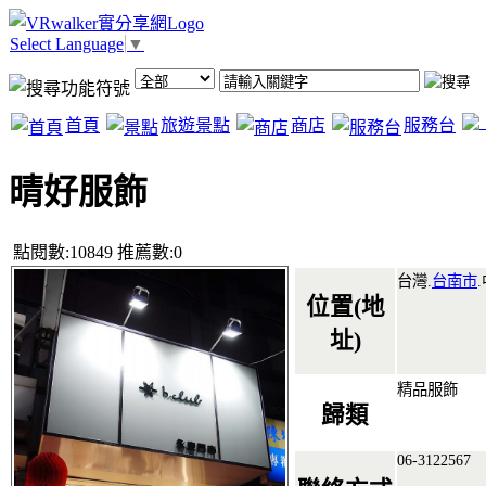
Select Language
▼
首頁
旅遊景點
商店
服務台
晴好服飾
點閱數:10849 推薦數:0
台灣.
台南市
.
位置(地
址)
精品服飾
歸類
06-3122567