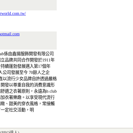
vrworld.com.tw/
otmail.com
club係由鑫揚服飾開發有限公司
立品牌共同合作開發於1911年
持續蓬勃發展邁入第17個年
人公司發展至今 70餘人之企
ub一直以流行少女品牌自許透過嚴格
，開發以尊重自我的消費意識形
舒適之衣著原則，永遠為b.club
添加衣著樂趣。以享受現代流行
精緻、甜美的穿衣風格，常接觸
有一定社交活動，明
(PRO達人
)