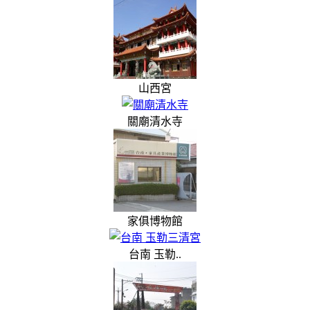
山西宮
關廟清水寺
家俱博物館
台南 玉勒..