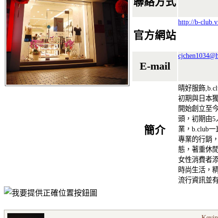
聯絡方式
http://b-club.
官方網站
cjchen1034@h
E-mail
晴好服飾,b.
初期與日本獨
開始創立至今
頭，初期由5
簡介
業，b.cl
專業的行銷
態，著重休閒
女性消費者
時尚生活，
流行資訊並
Kevin