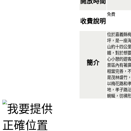
開放時間
免費
收費說明
位於嘉義縣
坪，是一座
山約十四公
媚，對於想
心小憩的遊
簡介
景區內有著
相當完善，
是茂林盛竹
以梅花路和
地，孝子路
蜿蜒，彷彿