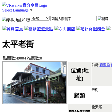
Select Language
▼
首頁
旅遊景點
商店
服務台
太平老街
點閱數:49004 推薦數:0
台灣.
嘉義縣
.
位置(地
址)
老街
歸類
全天候