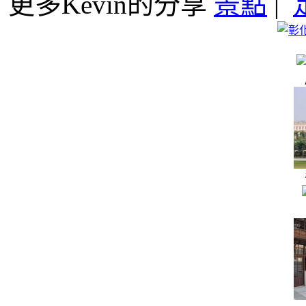
更多Kevin的分享
景點
|