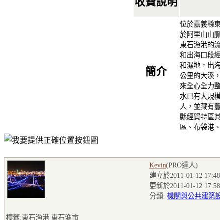
收費說明
位於嘉義縣
於阿里山山
東石漁港的
和出海口段
和濕地，出海
簡介
公里的大溪
來全心全力
水已有大規
人，並藏有
縣經貿特區
區、布袋港
Kevin
(PRO達人
)
建立於2011-01-12 17:48
更新於2011-01-12 17:58
分類:
機關與公共建築
標籤:東石漁港 東石漁市