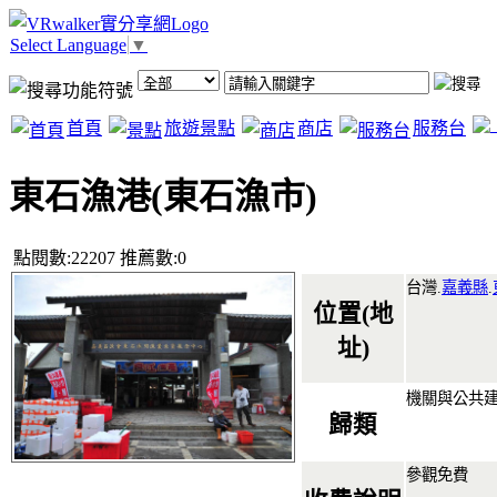
Select Language
▼
首頁
旅遊景點
商店
服務台
東石漁港(東石漁市)
點閱數:22207 推薦數:0
台灣.
嘉義縣
.
位置(地
址)
機關與公共
歸類
參觀免費