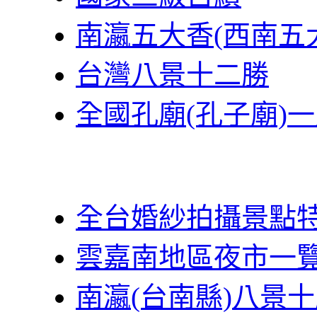
南瀛五大香(西南五
台灣八景十二勝
全國孔廟(孔子廟)
全台婚紗拍攝景點
雲嘉南地區夜市一
南瀛(台南縣)八景