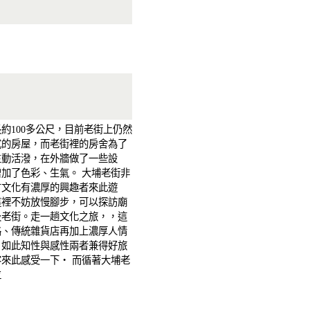
約100多公尺，目前老街上仍然
式的房屋，而老街裡的房舍為了
生動活潑，在外牆做了一些設
加了色彩、生氣。 大埔老街非
方文化有濃厚的興趣者來此遊
這裡不妨放慢腳步，可以探訪廟
及老街。走一趟文化之旅，，這
路、傳統雜貨店再加上濃厚人情
，如此知性與感性兩者兼得好旅
來此感受一下‧ 而循著大埔老
位