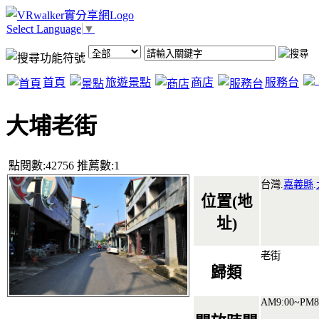
Select Language
▼
首頁
旅遊景點
商店
服務台
大埔老街
點閱數:42756 推薦數:1
台灣.
嘉義縣
.
位置(地
址)
老街
歸類
AM9:00~PM8