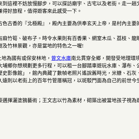
來到這裡不妨放慢腳步，可以探訪廟宇、古宅以及老街。走一趟
兼得好旅程，值得遊客來此感受一下。
古色古香的『北極殿』，殿內主要為供奉玄天上帝，是村內主要
有麻竹筍、破布子。時令水果則有百香果、網室木瓜、荔枝、龍
樹及竹林景觀，亦是當地的特色之一喔!
土地為國有或保安林地，
曾文水庫
南北貫穿全鄉，開發受地理環
埔鄉你想規劃更多行程，可以租一台腳踏車遊玩水庫、瀑布、公
歷史影像館」，館內典藏了數幀老照片遙說舊時光，米糠、石灰
久遠則以老街上的百年竹管厝稱冠，以斑駁門面為自己的前世今
豪邁揮灑塗鴉藝術；王文志以竹為素材，砌築出被當地孩子視為