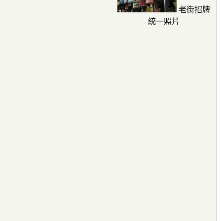
老街招牌
統一照片