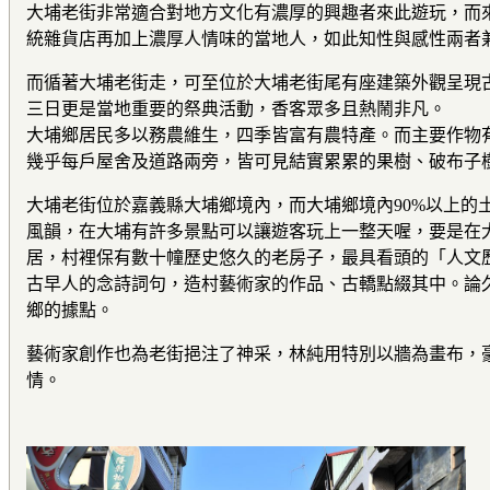
大埔老街非常適合對地方文化有濃厚的興趣者來此遊玩，而
統雜貨店再加上濃厚人情味的當地人，如此知性與感性兩者
而循著大埔老街走，可至位於大埔老街尾有座建築外觀呈現
三日更是當地重要的祭典活動，香客眾多且熱鬧非凡。
大埔鄉居民多以務農維生，四季皆富有農特產。而主要作物
幾乎每戶屋舍及道路兩旁，皆可見結實累累的果樹、破布子
大埔老街位於嘉義縣大埔鄉境內，而大埔鄉境內90%以上的
風韻，在大埔有許多景點可以讓遊客玩上一整天喔，要是在大
居，村裡保有數十幢歷史悠久的老房子，最具看頭的「人文
古早人的念詩詞句，造村藝術家的作品、古轎點綴其中。論
鄉的據點。
藝術家創作也為老街挹注了神采，林純用特別以牆為畫布，
情。