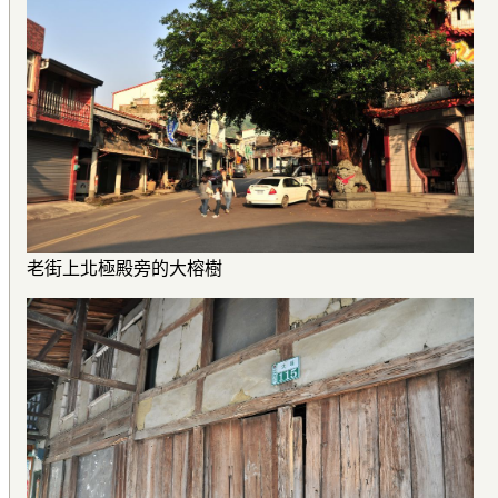
老街上北極殿旁的大榕樹