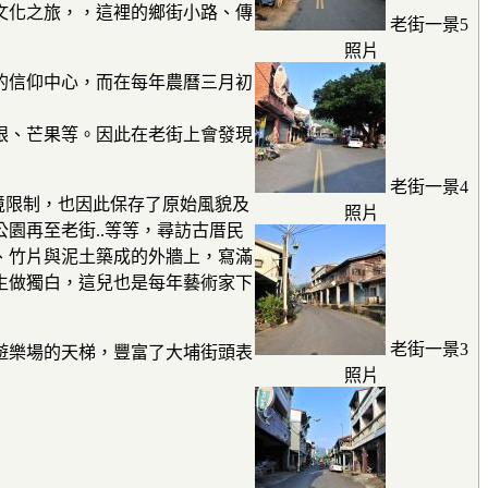
文化之旅，，這裡的鄉街小路、傳
老街一景5
照片
的信仰中心，而在每年農曆三月初
眼、芒果等。因此在老街上會發現
老街一景4
境限制，也因此保存了原始風貌及
照片
園再至老街..等等，尋訪古厝民
、竹片與泥土築成的外牆上，寫滿
生做獨白，這兒也是每年藝術家下
老街一景3
遊樂場的天梯，豐富了大埔街頭表
照片