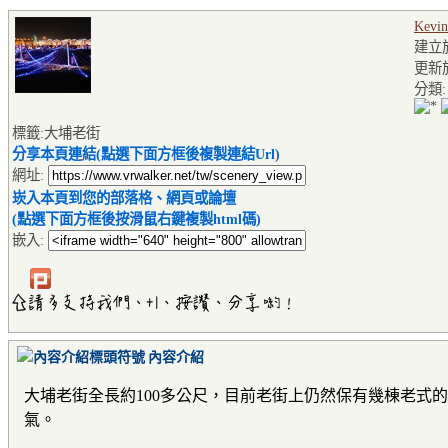
Kevin
建立於2
更新於2
分類
標籤:大埔老街
分享本頁連結(點選下面方框後複製連結Url)
網址:
崁入本頁到您的部落格、網頁或論壇
(點選下面方框後按滑鼠右鍵複製html碼)
嵌入:
內容介紹
大埔老街全長約100多公尺，目前老街上仍然保有幾棟老式
氣。