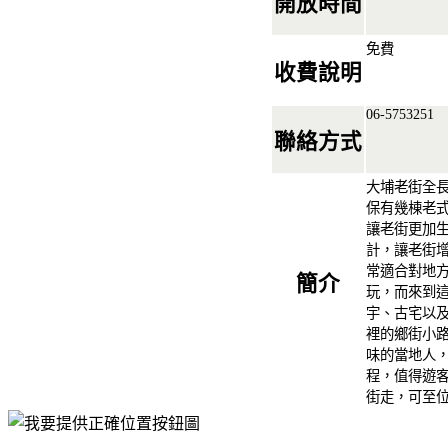
開放時間
免費
收費說明
06-5753251
聯絡方式
大埔老街全長
保有幾棟老
讓老街更加
計，讓老街增
常適合對地
簡介
玩，而來到
宇、古宅以
裡的鄉街小
味的當地人
程，值得遊客
街走，可至