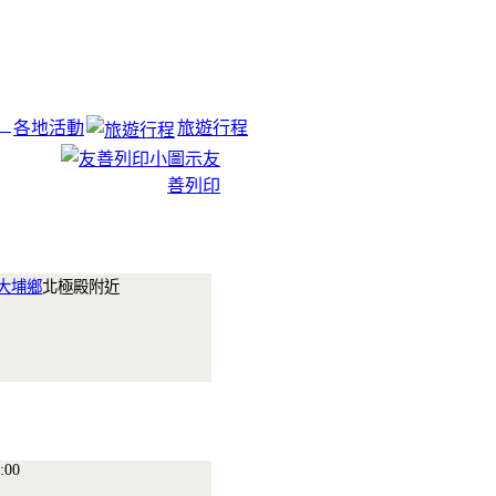
各地活動
旅遊行程
友
善列印
大埔鄉
北極殿附近
:00