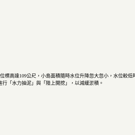
水位標高達109公尺，小島面積隨時水位升降忽大忽小，水位較
進行「水力抽泥」與「陸上開挖」，以減緩淤積。