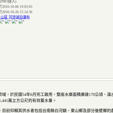
(PRO達人
)
010-10-06 19:03:03
010-10-26 15:14:36
:
山區
河流湖泊瀑布
，於民國54年6月完工啟用，整座水庫面積廣達170公頃、滿水
1,441萬立方公尺的有效蓄水量。
，目前仰賴其供水者包括台南縣白河鎮、東山鄉及部分後壁鄉的