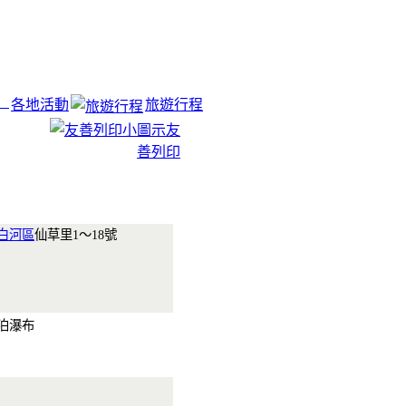
各地活動
旅遊行程
友
善列印
白河區
仙草里1～18號
湖泊瀑布