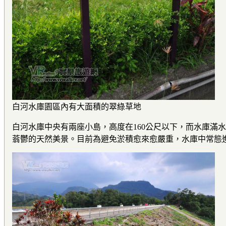
白河水庫園區內有大面積的翠綠草地
白河水庫中央有兩座小島，高度在160公尺以下，而水庫滿
蓊鬱的天然美景。目前為避免淤積愈來愈嚴重，水庫中常態