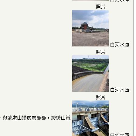
照片
白河水庫
照片
白河水庫
照片
，與遠處山巒層層疊疊，緲緲山嵐
白河水庫