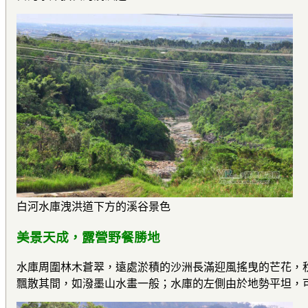
白河水庫洩洪道下方的溪谷景色
美景天成，露營野餐勝地
水庫周圍林木蒼翠，遠處淤積的沙洲長滿迎風搖曳的芒花，
飄散其間，如潑墨山水畫一般；水庫的左側由於地勢平坦，