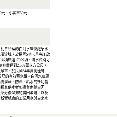
0元、小客車50元
水利會管理的白河水庫位處急水
溪流域，於民國54年6月完工啟
面積廣達170公頃、滿水位時可
總容量達到2,509萬立方公尺，
嚴重，於民國84年實測僅剩
立方公尺的有效蓄水量。白河水庫建
具備灌溉、防洪、給水的多功能
仰賴其供水者包括台南縣白河
及部分後壁鄉的農田灌溉，以及
司新營紙廠的工業用水與自來水