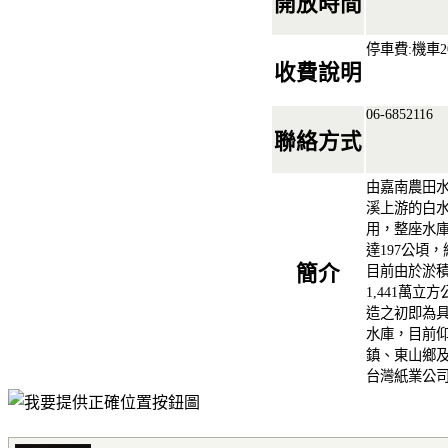
開放時間
停車費:機車2
收費說明
06-6852116
聯絡方式
由嘉南農田
溪上游的白水
用，整座水庫
達197公頃，
簡介
目前由於淤積
1,441萬
造之初即為
水庫，目前
鎮、東山鄉
台灣紙業公