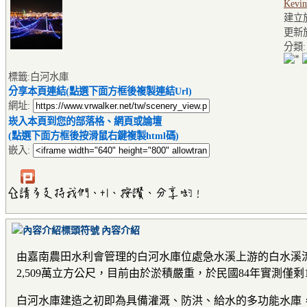
Kevin
建立於2
更新於2
分類
標籤:白河水庫
分享本頁連結(點選下面方框後複製連結Url)
網址:
崁入本頁到您的部落格、網頁或論壇
(點選下面方框後按滑鼠右鍵複製html碼)
嵌入:
內容介紹
由嘉南農田水利會管理的白河水庫位處急水溪上游的白水溪流域
2,509萬立方公尺，目前由於淤積嚴重，於民國84年實測僅剩
白河水庫建造之初即為具備灌溉、防洪、給水的多功能水庫