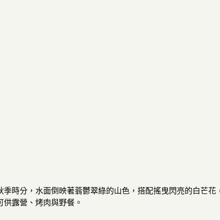
秋季時分，水面倒映著蓊鬱翠綠的山色，搭配搖曳閃亮的白芒花
可供露營、烤肉與野餐。