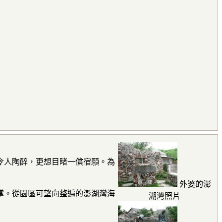
令人陶醉，更想目睹一償宿願。為
外婆的澎
掌。從園區可望向整遍的澎湖灣海
湖灣照片