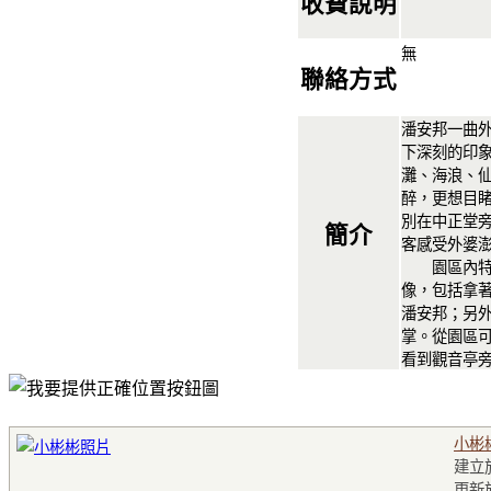
收費說明
無
聯絡方式
潘安邦一曲
下深刻的印
灘、海浪、
醉，更想目
別在中正堂
簡介
客感受外婆
園區內特別
像，包括拿
潘安邦；另
掌。從園區
看到觀音亭
小彬
建立於2
更新於2