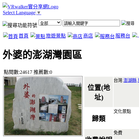
Select Language
▼
首頁
旅遊景點
商店
服務台
外婆的澎湖灣園區
點閱數:24617 推薦數:0
台灣.
澎湖縣
.
位置(地
址)
文化景點
歸類
免費