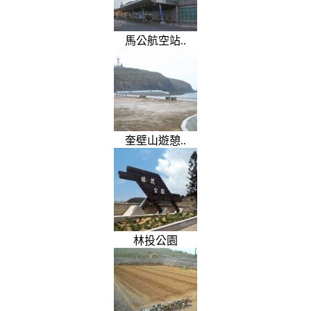
馬公航空站..
奎壁山遊憩..
林投公園