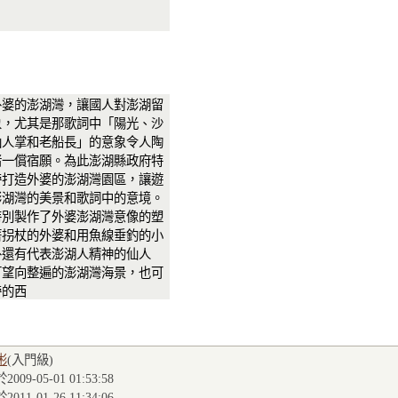
外婆的澎湖灣，讓國人對澎湖留
象，尤其是那歌詞中「陽光、沙
仙人掌和老船長」的意象令人陶
睹一償宿願。為此澎湖縣政府特
旁打造外婆的澎湖灣園區，讓遊
澎湖灣的美景和歌詞中的意境。
製作了外婆澎湖灣意像的塑
著拐杖的外婆和用魚線垂釣的小
外還有代表澎湖人精神的仙人
可望向整遍的澎湖灣海景，也可
旁的西
彬
(入門級
)
009-05-01 01:53:58
011-01-26 11:34:06