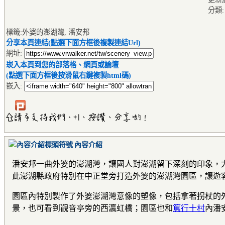
分類
標籤:外婆的澎湖灣, 潘安邦
分享本頁連結(點選下面方框後複製連結Url)
網址:
崁入本頁到您的部落格、網頁或論壇
(點選下面方框後按滑鼠右鍵複製html碼)
嵌入:
內容介紹
潘安邦一曲外婆的澎湖灣，讓國人對澎湖留下深刻的印象，
此澎湖縣政府特別在中正堂旁打造外婆的澎湖灣園區，讓遊
園區內特別製作了外婆澎湖灣意像的塑像，包括拿著拐杖的
景，也可看到觀音亭旁的西瀛虹橋；園區也和
篤行十村
內潘