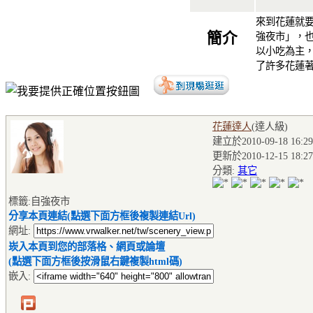
來到花蓮就
簡介
強夜市」，
以小吃為主
了許多花蓮
花蓮達人
(達人級
)
建立於2010-09-18 16:29
更新於2010-12-15 18:27
分類:
其它
標籤:自強夜市
分享本頁連結(點選下面方框後複製連結Url)
網址:
崁入本頁到您的部落格、網頁或論壇
(點選下面方框後按滑鼠右鍵複製html碼)
嵌入: