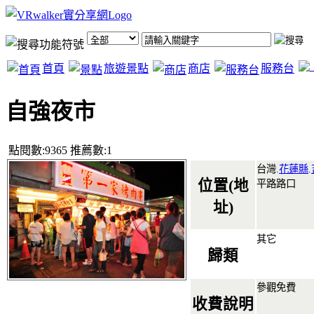
首頁
旅遊景點
商店
服務台
自強夜市
點閱數:9365 推薦數:1
台灣.
花蓮縣
.
位置(地
平路路口
址)
其它
歸類
參觀免費
收費說明