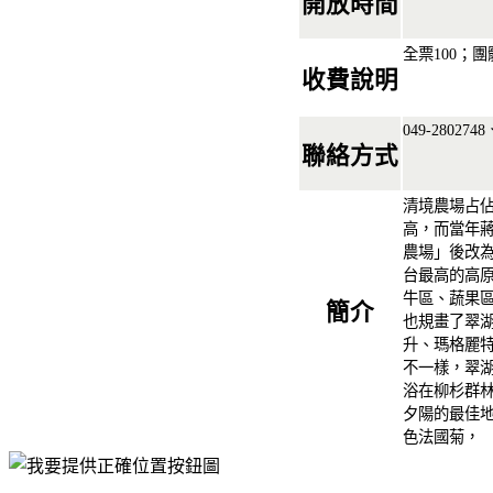
開放時間
全票100；團
收費說明
049-2802748
聯絡方式
清境農場占佔
高，而當年
農場」後改
台最高的高
牛區、蔬果區
簡介
也規畫了翠
升、瑪格麗
不一樣，翠
浴在柳杉群
夕陽的最佳
色法國菊，