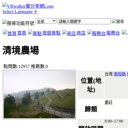
Select Language
▼
首頁
旅遊景點
商店
服務台
清境農場
點閱數:12957 推薦數:0
台灣.
南投縣
.
位置(地
址)
農莊
歸類
8:00~17:00