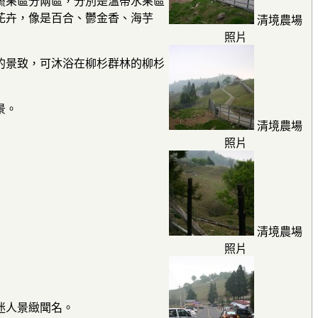
蔬果區分兩區，分別是溫帶水果區
花卉，像是百合、鬱金香、海芋
清境農場
照片
的景致，可沐浴在柳杉群林的柳杉
景。
清境農場
照片
清境農場
照片
迷人景緻聞名。