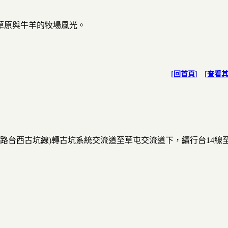
草原與牛羊的牧場風光。
[
回首頁
] [
查看
道路台西古坑線)轉古坑系統交流道至草屯交流道下，續行台14線