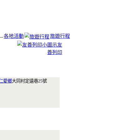
各地活動
旅遊行程
友
善列印
仁愛鄉
大同村定遠巷25號