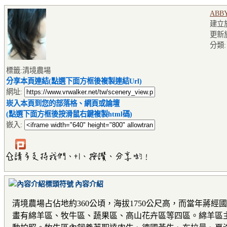
ABB
建立於2
更新於2
分類
標籤:清境農場
分享本頁連結(點選下面方框後複製連結Url)
網址:
崁入本頁到您的部落格、網頁或論壇
(點選下面方框後按滑鼠右鍵複製html碼)
嵌入:
內容介紹
清境農場占佔地約360公頃，海拔1750公尺高，而當年
畫有綿羊區、牧牛區、蔬果區、高山花卉區等四區。綿羊區