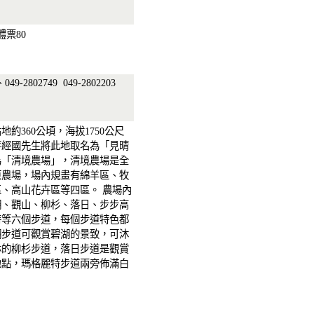
體票80
、049-2802749
049-2802203
地約360公頃，海拔1750公尺
蔣經國先生將此地取名為「見晴
為「清境農場」，清境農場是全
原農場，場內規畫有綿羊區、牧
、高山花卉區等四區。 農場內
湖、觀山、柳杉、落日、步步高
特等六個步道，每個步道特色都
湖步道可觀賞碧湖的景致，可沐
林的柳杉步道，落日步道是觀賞
地點，瑪格麗特步道兩旁佈滿白