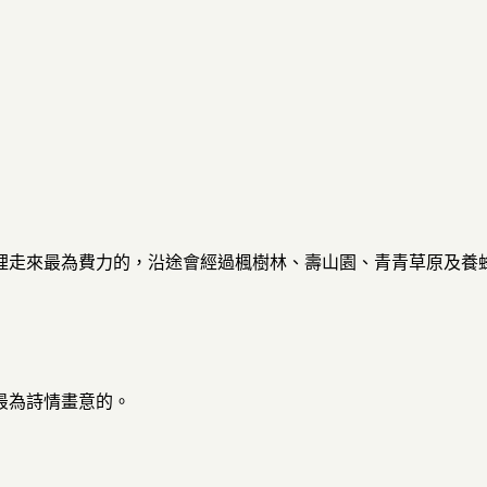
裡走來最為費力的，沿途會經過楓樹林、壽山園、青青草原及養
最為詩情畫意的。