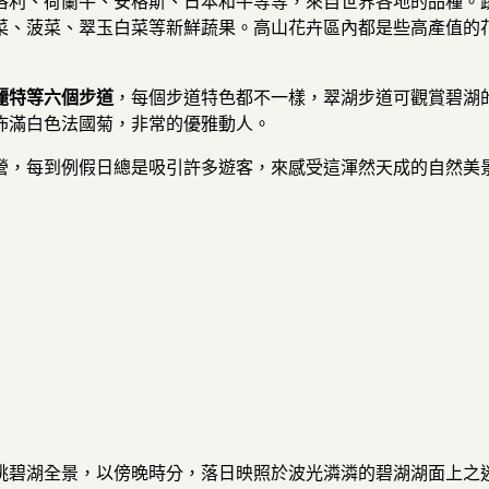
洛利、荷蘭牛、安格斯、日本和牛等等，來自世界各地的品種。
菜、菠菜、翠玉白菜等新鮮蔬果。高山花卉區內都是些高產值的
麗特等六個步道
，每個步道特色都不一樣，翠湖步道可觀賞碧湖
佈滿白色法國菊，非常的優雅動人。
營，每到例假日總是吸引許多遊客，來感受這渾然天成的自然美
眺碧湖全景，以傍晚時分，落日映照於波光潾潾的碧湖湖面上之