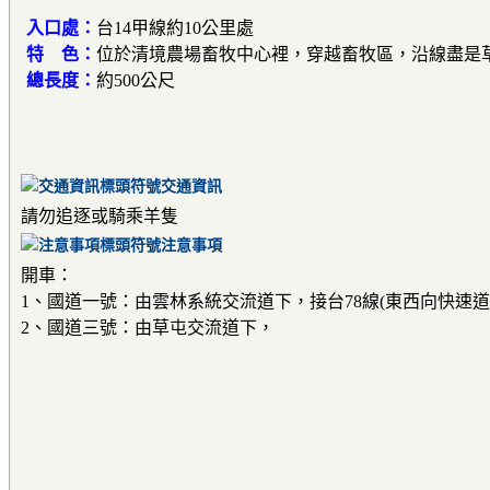
入口處：
台14甲線約10公里處
特 色：
位於清境農場畜牧中心裡，穿越畜牧區，沿線盡是
總長度：
約500公尺
交通資訊
請勿追逐或騎乘羊隻
注意事項
開車：
1、國道一號：由雲林系統交流道下，接台78線(東西向快速
2、國道三號：由草屯交流道下，