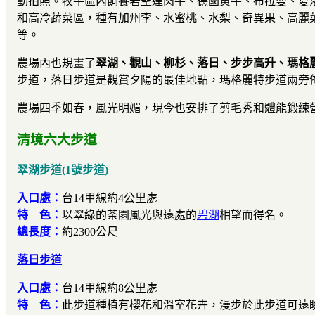
動拍照。牧牛區內飼養著聖達肉牛、德國黃牛、布拉曼、夏
和高冷蔬菜區，種有加州李、水蜜桃、水梨、奇異果、高麗
等。
農場內也規畫了
翠湖、觀山、柳杉、落日、步步高升、瑪格
步道，落日步道是觀賞夕陽的最佳地點，瑪格麗特步道兩旁
農場四季如春，風光明媚，現今也安排了剪毛秀和體能鍛練
清境六大步道
翠湖步道(1號步道)
入口處：
台14甲線約4公里處
特 色：
以翠綠的茶園風光與遠處的
碧湖
相望而得名。
總長度：
約2300公尺
落日步道
入口處：
台14甲線約8公里處
特 色：
此步道種植有櫻花和溫室花卉，漫步於此步道可遠