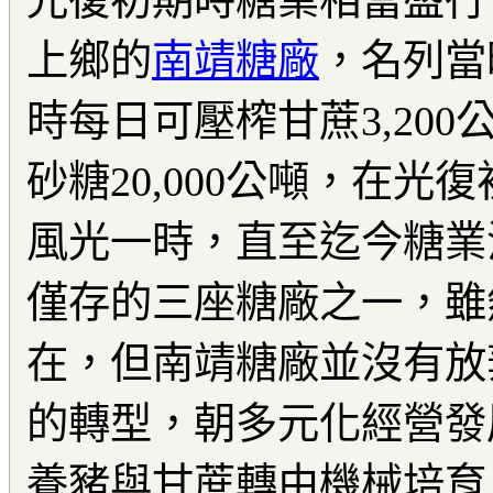
光復初期時糖業相當盛行
上鄉的
南靖糖廠
，名列當
時每日可壓榨甘蔗3,20
砂糖20,000公噸，在光
風光一時，直至迄今糖業
僅存的三座糖廠之一，雖
在，但南靖糖廠並沒有放
的轉型，朝多元化經營發
養豬與甘蔗轉由機械培育