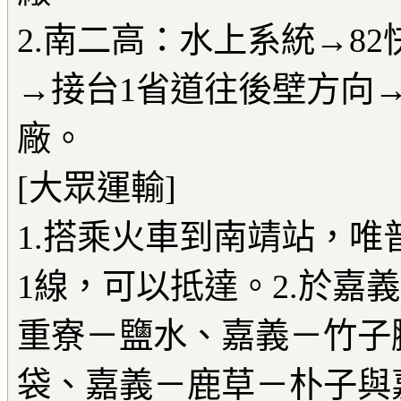
2.南二高：水上系統→8
→接台1省道往後壁方向
廠。
[大眾運輸]
1.搭乘火車到南靖站，
1線，可以抵達。2.於嘉
重寮－鹽水、嘉義－竹子
袋、嘉義－鹿草－朴子與