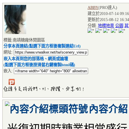
ABBY
(PRO達人
)
建立於2010-07-14 09:16
更新於2015-08-12 16:34
分類:
地標地景
公園
其
標籤:南靖糖廠休閒園區
分享本頁連結(點選下面方框後複製連結Url)
網址:
崁入本頁到您的部落格、網頁或論壇
(點選下面方框後按滑鼠右鍵複製html碼)
嵌入:
內容介紹