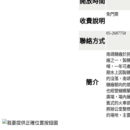
開放時間
免門票
收費說明
05-2687750
聯絡方式
南靖糖廠於
廠之一，製糖
噸，一年可產
期水上因製
的沒落，南
簡介
糖廠朝向的
也經營蝴蝶
廣場，場內
舊式的火車
將辦公室整
的場地，主