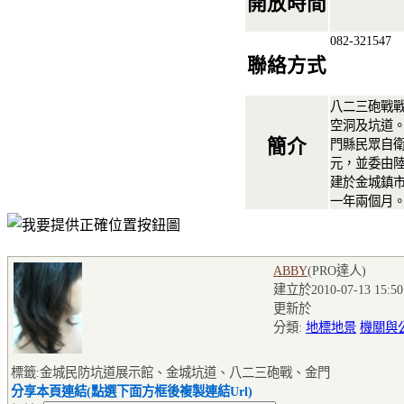
開放時間
082-321547
聯絡方式
八二三砲戰
空洞及坑道。
簡介
門縣民眾自
元，並委由
建於金城鎮
一年兩個月
ABBY
(PRO達人
)
建立於2010-07-13 15:50
更新於
分類:
地標地景
機關與
標籤:金城民防坑道展示館、金城坑道、八二三砲戰、金門
分享本頁連結(點選下面方框後複製連結Url)