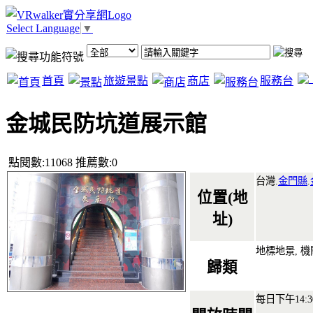
Select Language
▼
首頁
旅遊景點
商店
服務台
金城民防坑道展示館
點閱數:11068 推薦數:0
台灣.
金門縣
.
位置(地
址)
地標地景, 
歸類
每日下午14:30