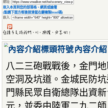
網址:
崁入本頁到您的部落格、網頁或論壇
(點選下面方框後按滑鼠右鍵複製html碼)
嵌入:
內容介紹
八二三砲戰戰後，金門地
空洞及坑道。金城民防坑道
門縣民眾自衛總隊出資新
元，並委由陸軍二九二師