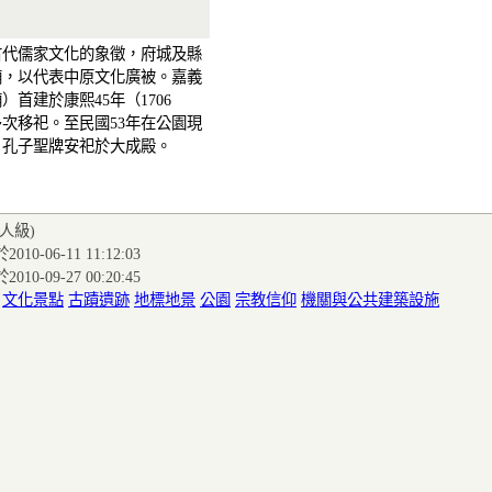
古代儒家文化的象徵，府城及縣
廟，以代表中原文化廣被。嘉義
）首建於康熙45年（1706
次移祀。至民國53年在公園現
，孔子聖牌安祀於大成殿。
達人級
)
010-06-11 11:12:03
010-09-27 00:20:45
:
文化景點
古蹟遺跡
地標地景
公園
宗教信仰
機關與公共建築設施