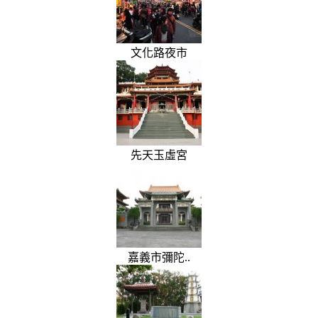
文化路夜市
先天玉虛宮
嘉義市彌陀..