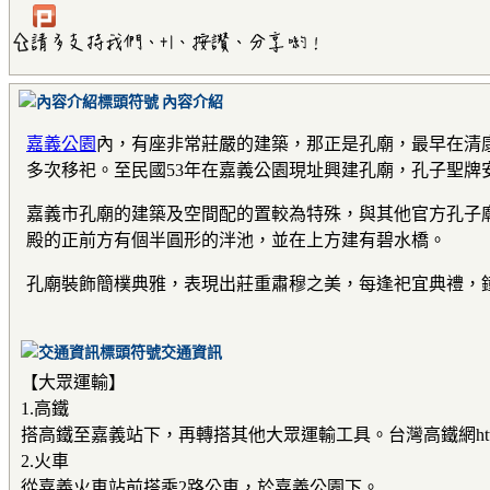
內容介紹
嘉義公園
內，有座非常莊嚴的建築，那正是孔廟，最早在清
多次移祀。至民國53年在嘉義公園現址興建孔廟，孔子聖牌
嘉義市孔廟的建築及空間配的置較為特殊，與其他官方孔子
殿的正前方有個半圓形的泮池，並在上方建有碧水橋。
孔廟裝飾簡樸典雅，表現出莊重肅穆之美，每逢祀宜典禮，
交通資訊
【大眾運輸】
1.高鐵
搭高鐵至嘉義站下，再轉搭其他大眾運輸工具。台灣高鐵網http://www.
2.火車
從嘉義火車站前搭乘2路公車，於嘉義公園下。