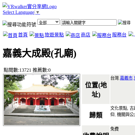
Select Language
▼
首頁
旅遊景點
商店
服務台
嘉義大成殿(孔廟)
點閱數:13721 推薦數:0
台灣.
嘉義市
.
位置(地
址)
文化景點, 古
歸類
仰, 機關與
免費