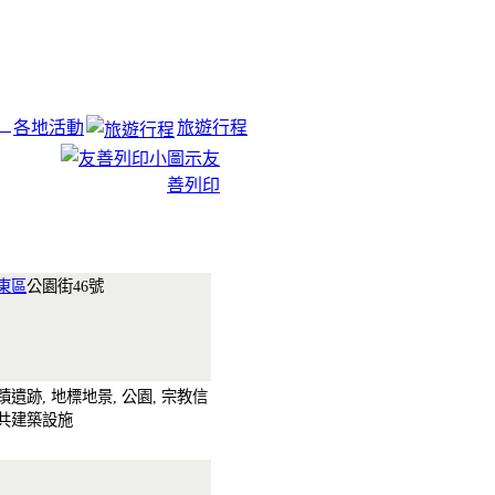
各地活動
旅遊行程
友
善列印
東區
公園街46號
蹟遺跡, 地標地景, 公園, 宗教信
公共建築設施