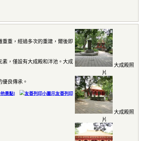
難重重，經過多次的重建，爾後即
元素，僅設有大成殿和泮池。大成
大成殿照
片
的優良傳承。
其他景點
]
友善列印
大成殿照
片