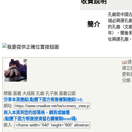
收費說明
孔廟是中國
城必興建孔
簡介
的孔廟（文廟
年），爾後多
址興建孔廟
jai
(
建立於2
更新於2
分類
標籤:嘉義 大成殿 孔廟 孔子廟 嘉義公園
分享本頁連結(點選下面方框後複製連結Url)
網址:
崁入本頁到您的部落格、網頁或論壇
(點選下面方框後按滑鼠右鍵複製html碼)
嵌入: