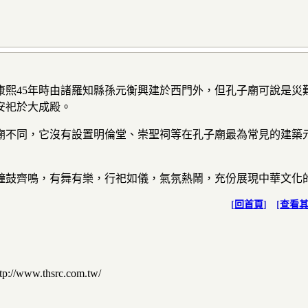
康熙45年時由諸羅知縣孫元衡興建於西門外，但孔子廟可說是災
安祀於大成殿。
廟不同，它沒有設置明倫堂、崇聖祠等在孔子廟最為常見的建築
鐘鼓齊鳴，有舞有樂，行祀如儀，氣氛熱鬧，充份展現中華文化
[
回首頁
] [
查看
thsrc.com.tw/