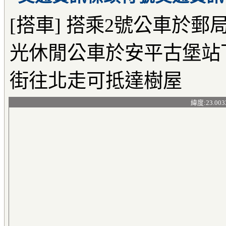
[搭車] 搭乘2號公車於郵
光休閒公車於安平古堡站下
街往北走可抵達樹屋
緯度:23.003