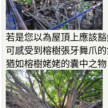
若是您以為屋頂上應該豁
可感受到榕樹張牙舞爪的
猶如榕樹姥姥的囊中之物