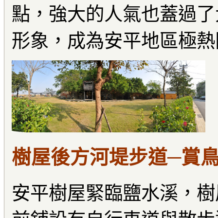
點，強大的人氣也蓋過了
形象，成為安平地區極熱
樹屋後方河堤步道─賞
安平樹屋緊臨鹽水溪，樹