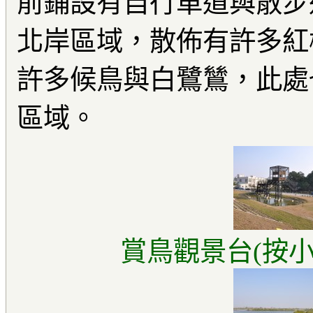
前鋪設有自行車道與散步
北岸區域，散佈有許多紅
許多候鳥與白鷺鷥，此處
區域。
賞鳥觀景台(按小