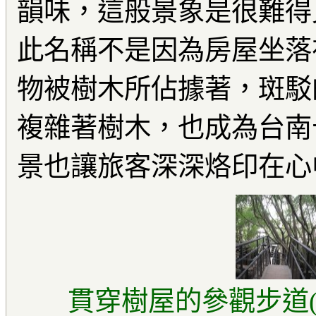
韻味，這般景象是很難得
此名稱不是因為房屋坐落
物被樹木所佔據著，斑駁
複雜著樹木，也成為台南
景也讓旅客深深烙印在
貫穿樹屋的參觀步道(