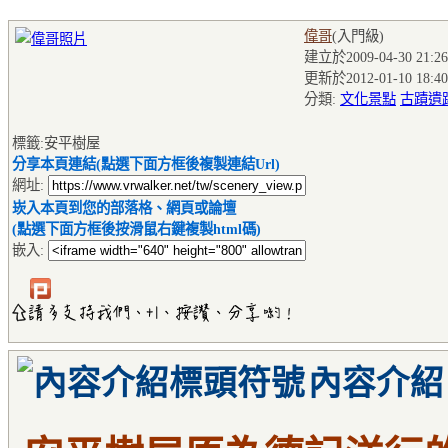
偉哥
(入門級
)
建立於2009-04-30 21:26
更新於2012-01-10 18:40
分類:
文化景點
古蹟遺
標籤:安平樹屋
分享本頁連結(點選下面方框後複製連結Url)
網址:
崁入本頁到您的部落格、網頁或論壇
(點選下面方框後按滑鼠右鍵複製html碼)
嵌入:
內容介紹