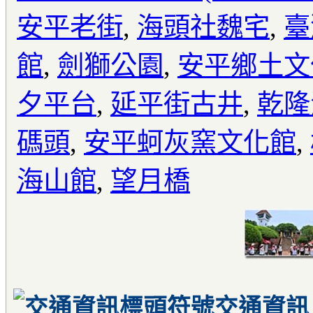
安平老街
,
海頭社魏宅
,
臺
館
,
劍獅公園
,
安平鄉土文
夕平台
,
延平街古井
,
乾隆
碼頭
,
安平蚵灰窯文化館
,
海山館
,
望月橋
交通資訊