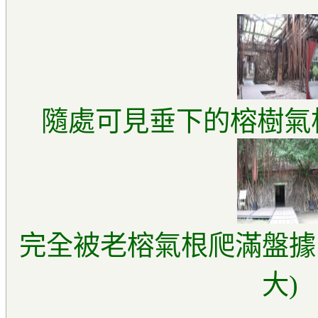
隨處可見垂下的榕樹氣根
完全被老榕氣根爬滿盤據
大)