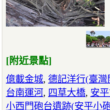
[附近景點]
億載金城
,
德記洋行(臺灣
台南運河
,
四草大橋
,
安平
小西門砲台遺跡(安平小砲