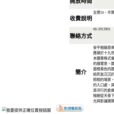
開放時間
全票50、半
收費說明
06-3913901
聯絡方式
安平樹屋原
應建於十九
本鹽業株式
的展覽室，
面橙黃色的
簡介
給死氣沉沉
照相的場景
的入口處，
是洋行的倉
榕樹從天垂
光與影讓建