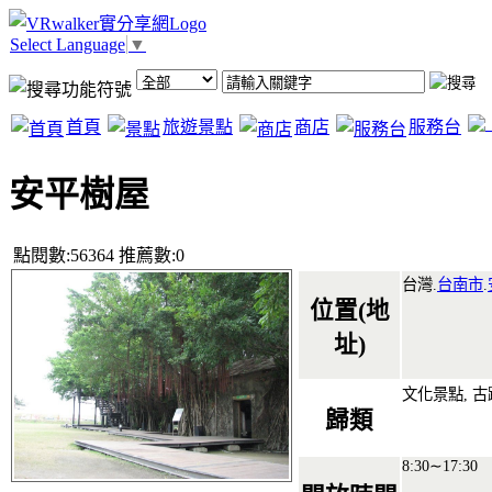
Select Language
▼
首頁
旅遊景點
商店
服務台
安平樹屋
點閱數:56364 推薦數:0
台灣.
台南市
.
位置(地
址)
文化景點, 古
歸類
8:30∼17:30