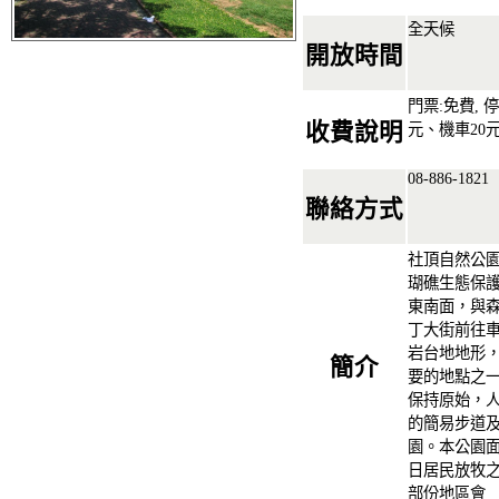
全天候
開放時間
門票:免費, 
收費說明
元、機車20
08-886-1821
聯絡方式
社頂自然公園
瑚礁生態保
東南面，與森
丁大街前往車
岩台地地形
簡介
要的地點之
保持原始，
的簡易步道
園。本公園
日居民放牧
部份地區會