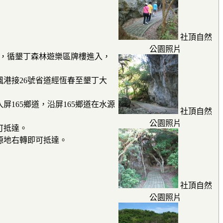
社頂自然
公園照片
丁，循墾丁森林遊樂區牌樓進入，
楓港接26號省道經恆春至墾丁大
165鄉道，沿屏165鄉道在水源
社頂自然
公園照片
可抵達。
水源地右轉即可抵達。
社頂自然
公園照片