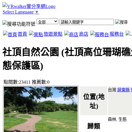
Select Language
▼
首頁
旅遊景點
商店
服務台
社頂自然公園 (社頂高位珊瑚礁
態保護區)
點閱數:23411 推薦數:0
台灣.
屏東縣
.
位置(地
址)
森林, 生態
歸類