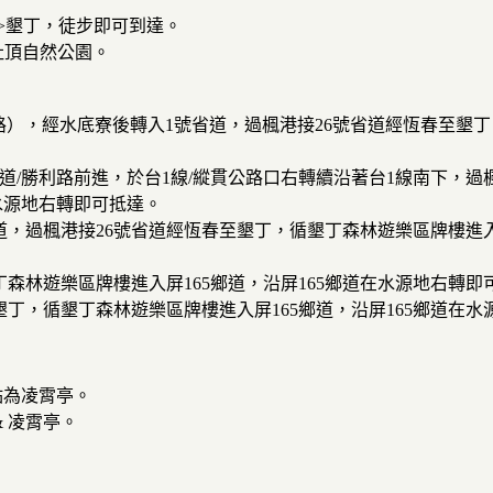
>>墾丁，徒步即可到達。
社頂自然公園。
公路），經水底寮後轉入1號省道，過楓港接26號省道經恆春至墾
縣道/勝利路前進，於台1線/縱貫公路口右轉續沿著台1線南下，過
水源地右轉即可抵達。
道，過楓港接26號省道經恆春至墾丁，循墾丁森林遊樂區牌樓進入屏
丁森林遊樂區牌樓進入屏165鄉道，沿屏165鄉道在水源地右轉即
墾丁，循墾丁森林遊樂區牌樓進入屏165鄉道，沿屏165鄉道在
點為凌霄亭。
 凌霄亭。