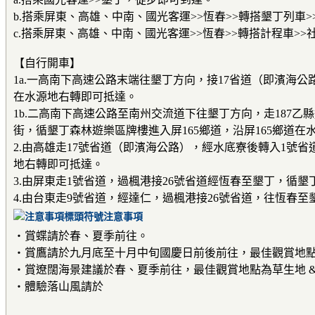
b.搭乘屏東、高雄、中南、國光客運>>恆春>>轉搭墾丁列車
c.搭乘屏東、高雄、中南、國光客運>>恆春>>轉搭計程車>>
【自行開車】
1a.一高南下高速公路末端往墾丁方向，接17省道（即濱海
在水源地右轉即可抵達。
1b.二高南下高速公路至南州交流道下往墾丁方向，走187乙
街，循墾丁森林遊樂區牌樓進入屏165鄉道，沿屏165鄉道在
2.由高雄走17號省道（即濱海公路），經水底寮後轉入1號省
地右轉即可抵達。
3.由屏東走1號省道，過楓港接26號省道經恆春至墾丁，循墾
4.由台東走9號省道，經達仁，過楓港接26號省道，往恆春至
注意事項
‧賞蝶請於春、夏季前往。
‧賞鷹請於九月底至十月中旬國慶日前後前往，最佳觀賞地
‧賞遼闊海景建議於春、夏季前往，最佳觀賞地點為草生地 &
‧體驗落山風請於