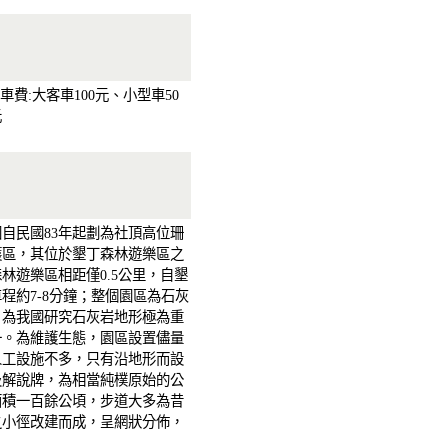
停車費:大客車100元、小型車50
元
自民國83年起劃為社頂高位珊
護區，其位於墾丁森林遊樂區之
林遊樂區相距僅0.5公里，自墾
程約7-8分鐘；整個園區為石灰
，為我國研究石灰岩地形極為重
一。為維護生態，園區設置儘量
人工設施不多，只有沿地形而設
及解說牌，為相當純樸原始的公
面積一百餘公頃，步道大多為昔
之小徑改建而成，呈網狀分佈，