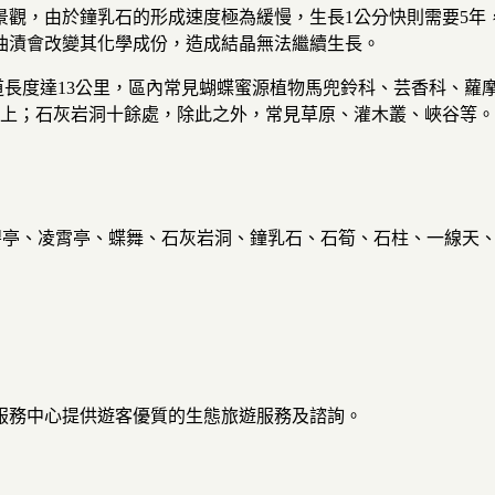
觀，由於鐘乳石的形成速度極為緩慢，生長1公分快則需要5年，
油漬會改變其化學成份，造成結晶無法繼續生長。
，步道長度達13公里，區內常見蝴蝶蜜源植物馬兜鈴科、芸香科、
種以上；石灰岩洞十餘處，除此之外，常見草原、灌木叢、峽谷等
碧亭、凌霄亭、蝶舞、石灰岩洞、鐘乳石、石筍、石柱、一線天
遊服務中心提供遊客優質的生態旅遊服務及諮詢。