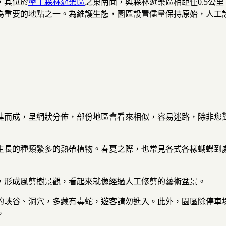
，其位於
墾丁森林遊樂區
之東南面，與森林遊樂區相距僅0.5公里
為重要的地點之一。為維護生態，園區設置儘量保持原始，人工
建而成，呈網狀分佈，部份地區會看來相似，容易迷路，除非您
生長的種類繁多的熱帶植物。春夏之際，也常見各式各樣蝴蝶到
，形成風剪樹景觀，看起來就像經過人工修剪的藝術盆景。
的峽谷、洞穴，多藏有毒蛇，遊客請勿進入。此外，園區除停車
。