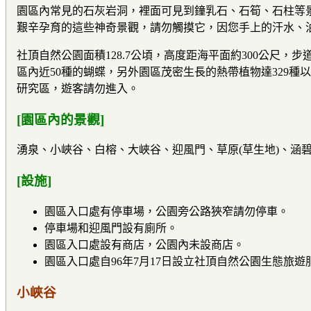
園區內常見的石灰岩洞，裡面可見到鐘乳石、石筍、石柱等景
艱辛孕育的這些神奇景觀，請勿觸摸它，因您手上的汗水、
社頂自然公園面積128.7公頃，高度距海平面約300公尺
區內近50種的蝴蝶，另外園區茂密生長的熱帶植物達329
研究區，遊客請勿進入。
[園區內的景觀]
湧泉、小峽谷、白榕、大峽谷、迎風門、草原(草生地)、涵
[設施]
園區入口處有停車場，公園旁公路狹窄請勿停車。
停車場和迎風門設有廁所。
園區入口處設有商店，公園內未設商店。
園區入口處自96年7月17日設立社頂自然公園生態旅
小峽谷