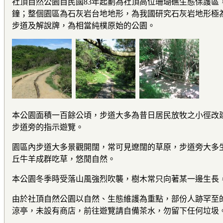
社頂自然公園自民國83年起劃為社頂高位珊瑚礁生態保護區
鐘；整個園區為石灰岩台地地形，為我國研究石灰岩地形極
步道及解說牌，為相當純樸原始的公園。
本公園面積一百餘公頃，步道大多為昔日居民放牧之小徑改
步道旁的指示遊覽。
園區內步道大多景觀開闊，常可見遼闊的草原，步道旁大多
丘牛羊成群吃草，悠閒自然。
本公園冬季時受落山風強烈吹襲，樹木常只向著某一邊生長
由於社頂自然公園以自然、生態維護為重點，部份人跡罕至
涼亭，未設有商店，前往遊覽請自備茶水，勿留下任何垃圾