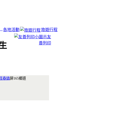
各地活動
旅遊行程
友
善列印
生
恆春鎮
屏165鄉道