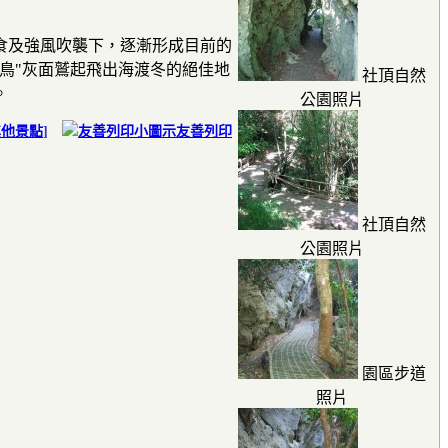
食及強風吹襲下，逐漸形成目前的
鳥"灰面鷲起飛出海渡冬的絕佳地
社頂自然
。
公園照片
其他景點
]
友善列印
社頂自然
公園照片
園區步道
照片