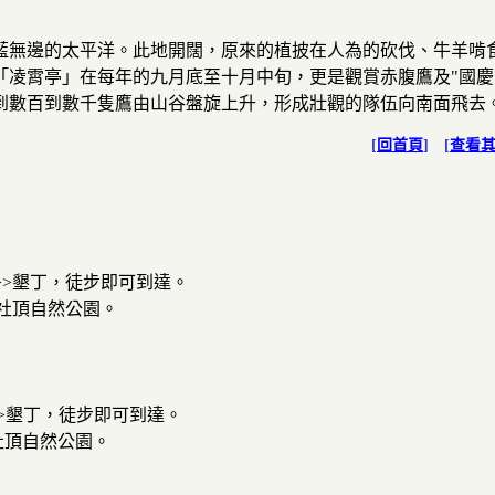
藍無邊的太平洋。此地開闊，原來的植披在人為的砍伐、牛羊啃
「凌霄亭」在每年的九月底至十月中旬，更是觀賞赤腹鷹及"國慶
到數百到數千隻鷹由山谷盤旋上升，形成壯觀的隊伍向南面飛去
[
回首頁
] [
查看
>>墾丁，徒步即可到達。
>社頂自然公園。
>>墾丁，徒步即可到達。
社頂自然公園。