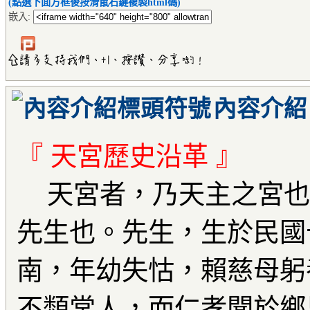
(點選下面方框後按滑鼠右鍵複製html碼)
嵌入:
內容介紹
『 天宮歷史沿革 』
天宮者，乃天主之宮也
先生也。先生，生於民國
南，年幼失怙，賴慈母躬
不類常人，而仁孝聞於鄉