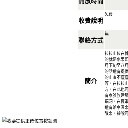
開放時間
免費
收費說明
無
聯絡方式
拉拉山位在
的就是水果
月下旬至八
的話還有提
的山產不僅
簡介
等，在拉拉
方，在此也
有泰雅族建
蝠洞，在夏
還有爺亨溫
酸泉，據說