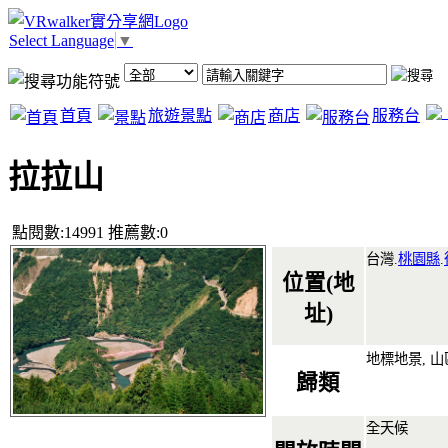
Select Language
▼
首頁
旅遊景點
商店
服務台
拉拉山
點閱數:14991 推薦數:0
台灣.
桃園縣
.
位置(地
址)
地標地景, 山
歸類
全天候