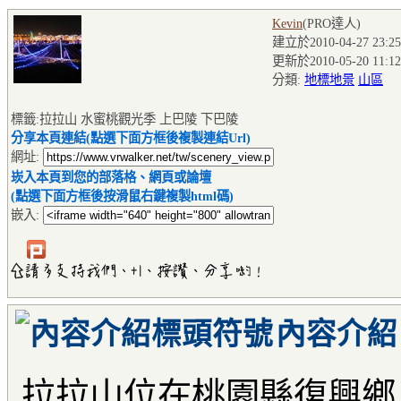
Kevin
(PRO達人
)
建立於2010-04-27 23:25
更新於2010-05-20 11:12
分類:
地標地景
山區
標籤:拉拉山 水蜜桃觀光季 上巴陵 下巴陵
分享本頁連結(點選下面方框後複製連結Url)
網址:
崁入本頁到您的部落格、網頁或論壇
(點選下面方框後按滑鼠右鍵複製html碼)
嵌入:
內容介紹
拉拉山位在桃園縣復興鄉