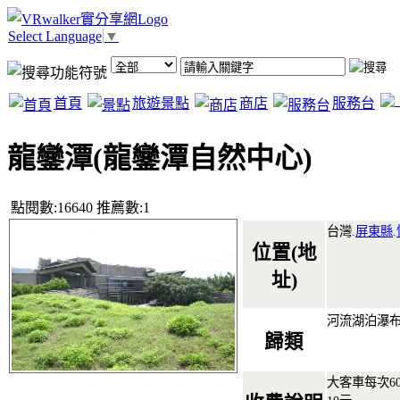
Select Language
▼
首頁
旅遊景點
商店
服務台
龍鑾潭(龍鑾潭自然中心)
點閱數:16640 推薦數:1
台灣.
屏東縣
.
位置(地
址)
河流湖泊瀑布
歸類
大客車每次6