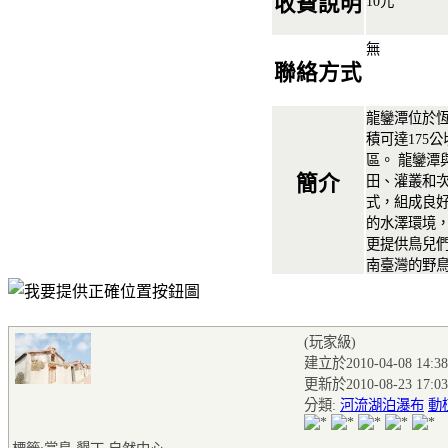
收費說明
10元
無
聯絡方式
龍鑾潭位於恆
積可達175
區。 龍鑾潭
簡介
田、灌叢和
式，組成良
的水澤環境
更提供鳥兒
南臺灣的野
(玩家級
)
建立於2010-04-08 14:38
更新於2010-08-23 17:03
分類:
河流湖泊瀑布
動