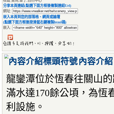
標籤:賞鳥,墾丁,自然中心
分享本頁連結(點選下面方框後複製連結Url)
網址:
崁入本頁到您的部落格、網頁或論壇
(點選下面方框後按滑鼠右鍵複製html碼)
嵌入:
內容介紹
龍鑾潭位於恆春往關山的
滿水達170餘公頃，為恆
利設施。