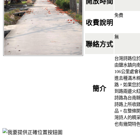
開放時間
免費
收費說明
無
聯絡方式
台灣詩路位於
由鹽水鎮向南
106公里處
進去種滿木
路，如果您
簡介
到路兩邊火
詩路為台南
詩路上所收
品。在整條
灣詩人的精
也有幾間特