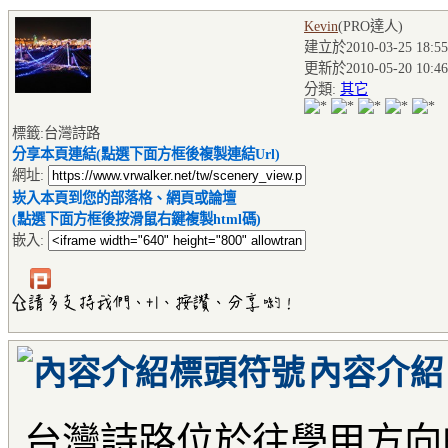
Kevin
(PRO達人
)
建立於2010-03-25 18:55
更新於2010-05-20 10:46
分類:
其它
標籤:台灣詩路
分享本頁連結(點選下面方框後複製連結Url)
網址:
崁入本頁到您的部落格、網頁或論壇
(點選下面方框後按滑鼠右鍵複製html碼)
嵌入:
內容介紹
台灣詩路位於往學甲方向