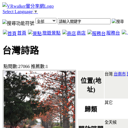
Select Language
▼
首頁
旅遊景點
商店
服務台
台灣詩路
點閱數:27066 推薦數:1
台灣.
台南市
.
位置(地
址)
其它
歸類
全天候