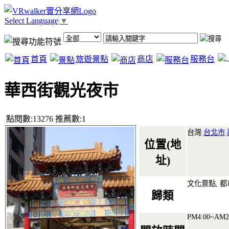
Select Language
▼
首頁
旅遊景點
商店
服務台
華西街觀光夜市
點閱數:13276 推薦數:1
台灣.
台北市
.
位置(地
址)
文化景點, 都
歸類
PM4:00~AM2