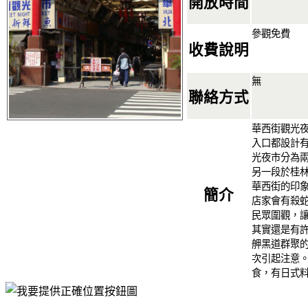
開放時間
參觀免費
收費說明
無
聯絡方式
華西街觀光
入口都設計
光夜市分為
另一段於桂
華西街的印
簡介
店家會有殺
民眾圍觀，
其實還是有
舺黑道群聚
次引起注意
食，有日式